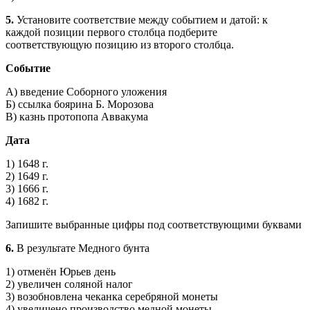
5.
Установите соответствие между событием и датой: к
каждой позиции первого столбца подберите
соответствующую позицию из второго столбца.
Событие
А) введение Соборного уложения
Б) ссылка боярина Б. Морозова
В) казнь протопопа Аввакума
Дата
1) 1648 г.
2) 1649 г.
3) 1666 г.
4) 1682 г.
Запишите выбранные цифры под соответствующими буквами
6.
В результате Медного бунта
1) отменён Юрьев день
2) увеличен соляной налог
3) возобновлена чеканка серебряной монеты
4) увеличено производство медной монеты