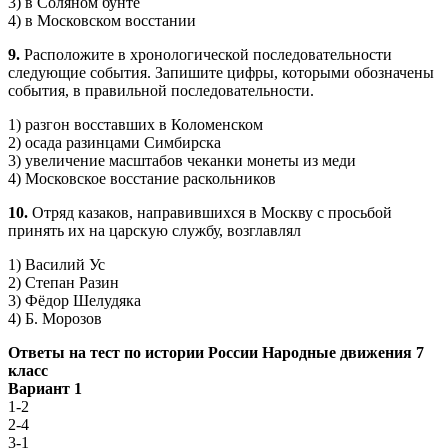
3) в Соляном бунте
4) в Московском восстании
9.
Расположите в хронологической последовательности
следующие события. Запи­шите цифры, которыми обозначены
события, в правильной последовательности.
1) разгон восставших в Коломенском
2) осада разинцами Симбирска
3) увеличение масштабов чеканки монеты из меди
4) Московское восстание раскольников
10.
Отряд казаков, направившихся в Москву с просьбой
принять их на царскую службу, возглавлял
1) Василий Ус
2) Степан Разин
3) Фёдор Шелудяка
4) Б. Морозов
Ответы на тест по истории России Народные движения 7
класс
Вариант 1
1-2
2-4
3-1