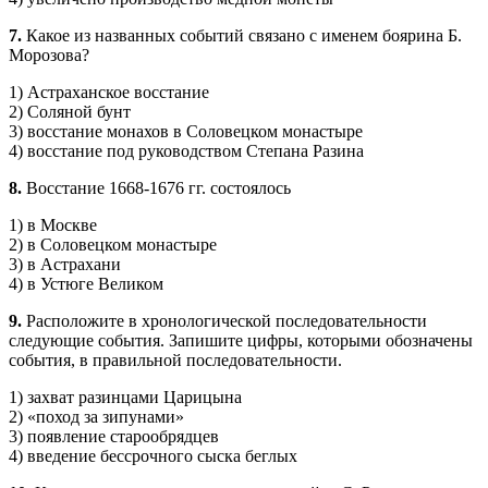
7.
Какое из названных событий связано с именем боярина Б.
Морозова?
1) Астраханское восстание
2) Соляной бунт
3) восстание монахов в Соловецком монастыре
4) восстание под руководством Степана Разина
8.
Восстание 1668-1676 гг. состоялось
1) в Москве
2) в Соловецком монастыре
3) в Астрахани
4) в Устюге Великом
9.
Расположите в хронологической последовательности
следующие события. Запи­шите цифры, которыми обозначены
события, в правильной последовательности.
1) захват разинцами Царицына
2) «поход за зипунами»
3) появление старообрядцев
4) введение бессрочного сыска беглых