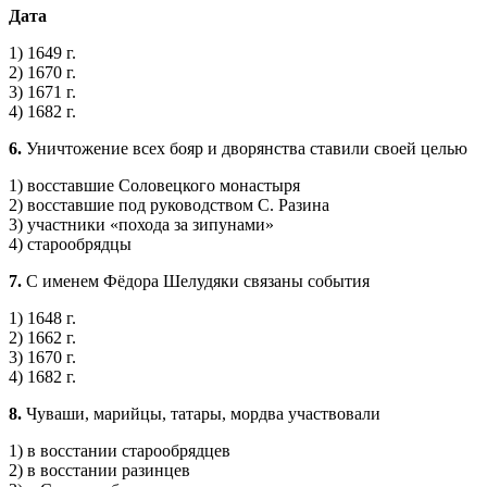
Дата
1) 1649 г.
2) 1670 г.
3) 1671 г.
4) 1682 г.
6.
Уничтожение всех бояр и дворянства ставили своей целью
1) восставшие Соловецкого монастыря
2) восставшие под руководством С. Разина
3) участники «похода за зипунами»
4) старообрядцы
7.
С именем Фёдора Шелудяки связаны события
1) 1648 г.
2) 1662 г.
3) 1670 г.
4) 1682 г.
8.
Чуваши, марийцы, татары, мордва участвовали
1) в восстании старообрядцев
2) в восстании разинцев