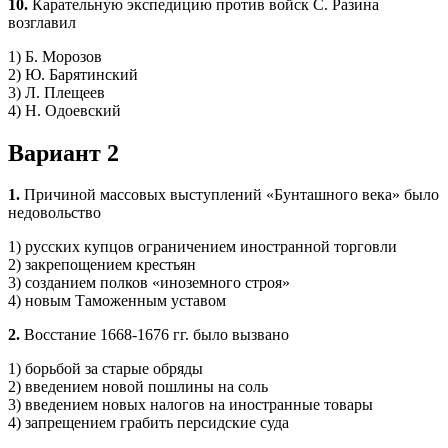
10.
Карательную экспедицию против войск С. Разина
возглавил
1) Б. Морозов
2) Ю. Барятинский
3) Л. Плещеев
4) Н. Одоевский
Вариант 2
1.
Причиной массовых выступлений «Бунташного века» было
недовольство
1) русских купцов ограничением иностранной торговли
2) закрепощением крестьян
3) созданием полков «иноземного строя»
4) новым Таможенным уставом
2.
Восстание 1668-1676 гг. было вызвано
1) борьбой за старые обряды
2) введением новой пошлины на соль
3) введением новых налогов на иностранные товары
4) запрещением грабить персидские суда