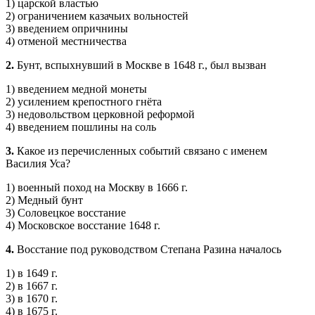
1) царской властью
2) ограничением казачьих вольностей
3) введением опричнины
4) отменой местничества
2.
Бунт, вспыхнувший в Москве в 1648 г., был вызван
1) введением медной монеты
2) усилением крепостного гнёта
3) недовольством церковной реформой
4) введением пошлины на соль
3.
Какое из перечисленных событий связано с именем
Василия Уса?
1) военный поход на Москву в 1666 г.
2) Медный бунт
3) Соловецкое восстание
4) Московское восстание 1648 г.
4.
Восстание под руководством Степана Разина началось
1) в 1649 г.
2) в 1667 г.
3) в 1670 г.
4) в 1675 г.