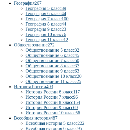
География
267
География 5 класс
39
География 6 класс
44
География 7 класс
100
География 8 класс
44
География 9 класс
23
География 10 класс
6
География 11 класс
12
Обществознание
272
Обществознание 5 класс
32
Обществознание 6 класс
45
Обществознание 7 класс
50
Обществознание 8 класс
37
Обществознание 9 класс
63
Обществознание 10 класс
20
Обществознание 11 класс
25
История России
493
История России 6 класс
117
История России 7 класс
96
История России 8 класс
154
История России 9 класс
69
История России 10 класс
56
Всеобщая история
487
Всеобщая история 5 класс
222
Всеобщая история 6 класс
95