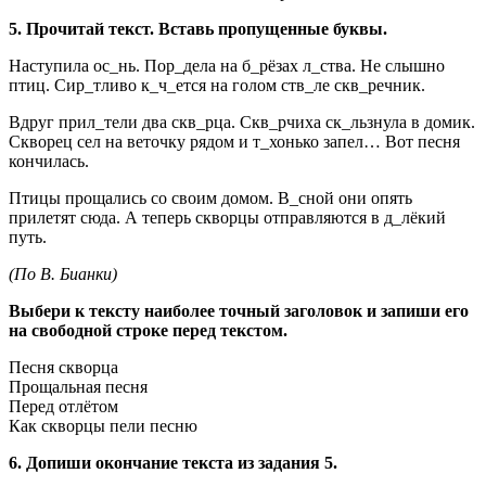
5. Прочитай текст. Вставь пропущенные буквы.
Наступила ос_нь. Пор_дела на б_рёзах л_ства. Не слышно
птиц. Сир_тливо к_ч_ется на голом ств_ле скв_речник.
Вдруг прил_тели два скв_рца. Скв_рчиха ск_льзнула в домик.
Скворец сел на веточку рядом и т_хонько запел… Вот песня
кончилась.
Птицы прощались со своим домом. В_сной они опять
прилетят сюда. А теперь скворцы отправляют­ся в д_лёкий
путь.
(По В. Бианки)
Выбери к тексту наиболее точный заголовок и запиши его
на свободной строке перед текстом.
Песня скворца
Прощальная песня
Перед отлётом
Как скворцы пели песню
6. Допиши окончание текста из задания 5.