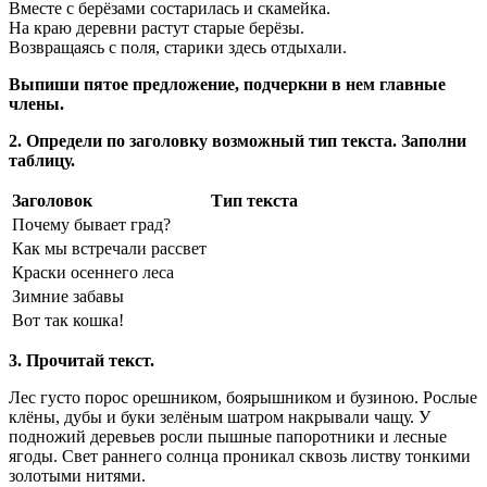
Вместе с берёзами состарилась и скамейка.
На краю деревни растут старые берёзы.
Возвращаясь с поля, старики здесь отдыхали.
Выпиши пятое предложение, подчеркни в нем главные
члены.
2. Определи по заголовку возможный тип текста. Заполни
таблицу.
Заголовок
Тип текста
Почему бывает град?
Как мы встречали рассвет
Краски осеннего леса
Зимние забавы
Вот так кошка!
3. Прочитай текст.
Лес густо порос орешником, боярышником и бу­зиною. Рослые
клёны, дубы и буки зелёным шатром накрывали чащу. У
подножий деревьев росли пыш­ные папоротники и лесные
ягоды. Свет раннего солн­ца проникал сквозь листву тонкими
золотыми нитями.