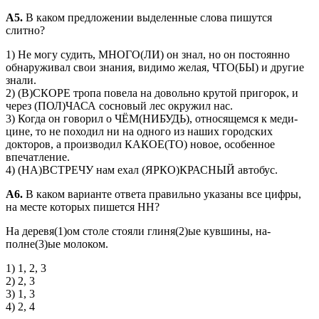
A5.
В каком предложении выделенные слова пишутся
слитно?
1) Не могу судить, МНОГО(ЛИ) он знал, но он постоянно
обнаруживал свои знания, видимо желая, ЧТО(БЫ) и другие
знали.
2) (В)СКОРЕ тропа повела на довольно крутой пригорок, и
через (ПОЛ)ЧАСА сосновый лес окружил нас.
3) Когда он говорил о ЧЁМ(НИБУДЬ), относящемся к меди­
цине, то не походил ни на одного из наших городских
докторов, а производил КАКОЕ(ТО) новое, особенное
впечатление.
4) (НА)ВСТРЕЧУ нам ехал (ЯРКО)КРАСНЫЙ автобус.
А6.
В каком варианте ответа правильно указаны все цифры,
на месте которых пишется НН?
На деревя(1)ом столе стояли глиня(2)ые кувшины, на­
полне(3)ые молоком.
1) 1, 2, 3
2) 2, 3
3) 1, 3
4) 2, 4