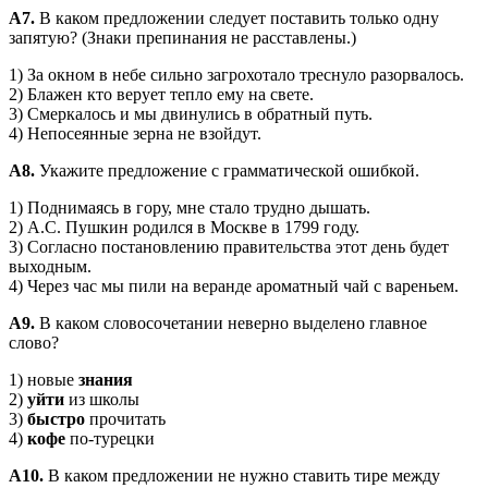
А7.
В каком предложении следует поставить только одну
запя­тую? (Знаки препинания не расставлены.)
1) За окном в небе сильно загрохотало треснуло разорвалось.
2) Блажен кто верует тепло ему на свете.
3) Смеркалось и мы двинулись в обратный путь.
4) Непосеянные зерна не взойдут.
А8.
Укажите предложение с грамматической ошибкой.
1) Поднимаясь в гору, мне стало трудно дышать.
2) А.С. Пушкин родился в Москве в 1799 году.
3) Согласно постановлению правительства этот день будет
выходным.
4) Через час мы пили на веранде ароматный чай с вареньем.
А9.
В каком словосочетании неверно выделено главное
слово?
1) новые
знания
2)
уйти
из школы
3)
быстро
прочитать
4)
кофе
по-турецки
А10.
В каком предложении не нужно ставить тире между