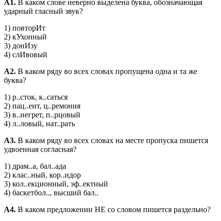
А1.
В каком слове неверно выделена буква, обозначающая
ударный гласный звук?
1) повторИт
2) кУхонный
3) донИзу
4) слИвовый
А2.
В каком ряду во всех словах пропущена одна и та же
буква?
1) р..сток, к..саться
2) пац..ент, ц..ремония
3) в..негрет, п..рцовый
4) л..ловый, нат..рать
А3.
В каком ряду во всех словах на месте пропуска пишется
удвоенная согласная?
1) драм..а, бал..ада
2) клас..ный, кор..идор
3) кол..екционный, эф..ектный
4) баскетбол.., высший бал..
А4.
В каком предложении НЕ со словом пишется раздельно?