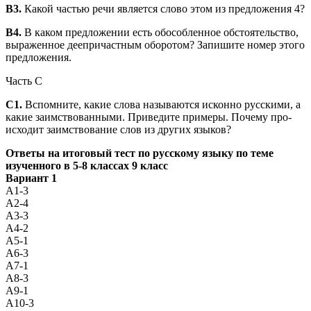
В3.
Какой частью речи является слово этом из предложения 4?
В4.
В каком предложении есть обособленное обстоятельство,
выраженное деепричастным оборотом? Запишите номер этого
предложения.
Часть С
С1.
Вспомните, какие слова называются исконно русскими, а
какие заимствованными. Приведите примеры. Почему про­
исходит заимствование слов из других языков?
Ответы на итоговый тест по русскому языку по теме
изученного в 5-8 классах 9 класс
Вариант 1
А1-3
А2-4
А3-3
А4-2
А5-1
А6-3
А7-1
А8-3
А9-1
А10-3