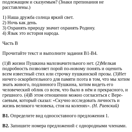
подле­жащим и сказуемым? (Знаки препинания не
расставлены.)
1) Наша дружба солнца яркий свет.
2) Ночь как день.
3) Охранять природу значит охранять Родину.
4) Язык это история народа.
Часть В
Прочитайте текст и выполните задания В1-В4.
(1)В жизни Пушкина малозначительного нет. (2)Мелкая
подробность позволяет порой по-новому понять и оценить
всем известный стих или строчку пушкинской прозы. (3)Нет
ничего оскорбительного для памяти поэта в том, что мы хо­тим
знать живого, подлинного Пушкина, хотим видеть его
человеческий облик со всем, что было в нём и прекрасного, и
грешного. (4)В этом отношении можно согласиться с Вере­
саевым, который сказал: «Скучно исследовать личность и
жизнь великого человека, стоя на коленях».
(Н. Раевский)
В1.
Определите вид односоставного предложения 1.
В2.
Запишите номера предложений с однородными членами.