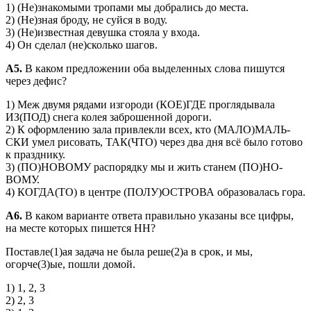
1) (Не)знакомыми тропами мы добрались до места.
2) (Не)зная броду, не суйся в воду.
3) (Не)известная девушка стояла у входа.
4) Он сделал (не)сколько шагов.
А5.
В каком предложении оба выделенных слова пишутся
через дефис?
1) Меж двумя рядами изгороди (КОЕ)ГДЕ проглядывала
ИЗ(ПОД) снега колея заброшенной дороги.
2) К оформлению зала привлекли всех, кто (МАЛО)МАЛЬ­
СКИ умел рисовать, ТАК(ЧТО) через два дня всё было го­тово
к празднику.
3) (ПО)НОВОМУ распорядку мы и жить станем (ПО)НО­
ВОМУ.
4) КОГДА(ТО) в центре (ПОЛУ)ОСТРОВА образовалась гора.
А6.
В каком варианте ответа правильно указаны все цифры,
на месте которых пишется НН?
Поставле(1)ая задача не была реше(2)а в срок, и мы,
огорче(3)ые, пошли домой.
1) 1, 2, 3
2) 2, 3