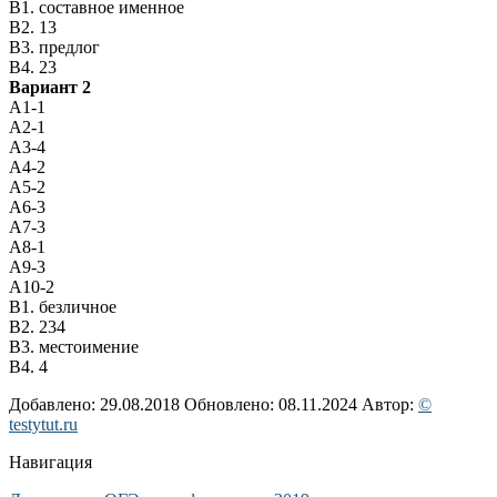
В1. составное именное
В2. 13
В3. предлог
В4. 23
Вариант 2
А1-1
А2-1
А3-4
А4-2
А5-2
А6-3
А7-3
А8-1
А9-3
А10-2
В1. безличное
В2. 234
В3. местоимение
В4. 4
Добавлено: 29.08.2018
Обновлено: 08.11.2024
Автор:
©
testytut.ru
Навигация