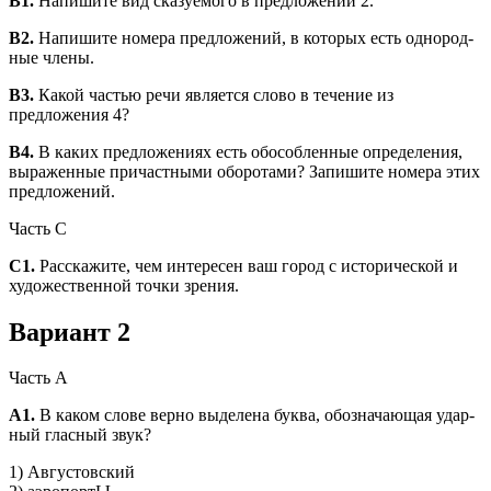
В1.
Напишите вид сказуемого в предложении 2.
В2.
Напишите номера предложений, в которых есть однород­
ные члены.
В3.
Какой частью речи является слово в течение из
предложения 4?
В4.
В каких предложениях есть обособленные определения,
вы­раженные причастными оборотами? Запишите номера этих
предложений.
Часть С
С1.
Расскажите, чем интересен ваш город с исторической и
ху­дожественной точки зрения.
Вариант 2
Часть А
А1.
В каком слове верно выделена буква, обозначающая удар­
ный гласный звук?
1) Августовский