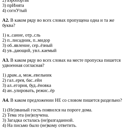
2) аэропортЫ
3) прИнята
4) согнУтый
А2.
В каком ряду во всех словах пропущена одна и та же
буква?
1) к..сание, отр..сль
2) п..лисадник, п..мидор
3) об..явление, сер..ёзный
4) ув..дающий, увл..каемый
А3.
В каком ряду во всех словах на месте пропуска пишется
удвоенная согласная?
1) драм..а, мож..евельник
2) гал..ерея, бас..ейн
3) ал..егория, буд..ёновка
4) ан..улировать, режис..ёр
А4.
В каком предложении НЕ со словом пишется раздельно?
1) (Не)званый гость появился на пороге дома.
2) Тема эта (не)изучена.
3) Загадка осталась (не)разгаданной.
4) На письмо было (не)кому ответить.