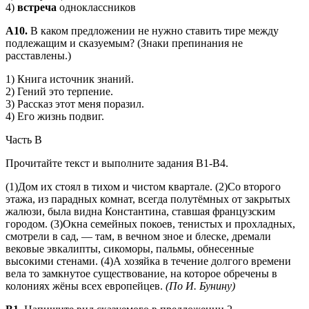
4)
встреча
одноклассников
А10.
В каком предложении не нужно ставить тире между
подле­жащим и сказуемым? (Знаки препинания не
расставлены.)
1) Книга источник знаний.
2) Гений это терпение.
3) Рассказ этот меня поразил.
4) Его жизнь подвиг.
Часть В
Прочитайте текст и выполните задания В1-В4.
(1)Дом их стоял в тихом и чистом квартале. (2)Со второ­го
этажа, из парадных комнат, всегда полутёмных от закры­тых
жалюзи, была видна Константина, ставшая француз­ским
городом. (3)Окна семейных покоев, тенистых и прохладных,
смотрели в сад, — там, в вечном зное и блеске, дремали
вековые эвкалипты, сикоморы, пальмы, обнесен­ные
высокими стенами. (4)А хозяйка в течение долгого вре­мени
вела то замкнутое существование, на которое обречены в
колониях жёны всех европейцев.
(По И. Бунину)