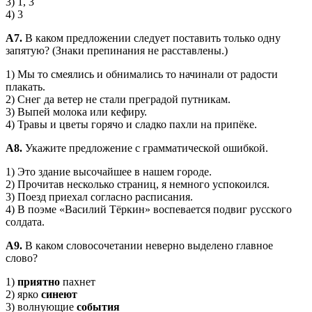
3) 1, 3
4) 3
А7.
В каком предложении следует поставить только одну
запя­тую? (Знаки препинания не расставлены.)
1) Мы то смеялись и обнимались то начинали от радости
плакать.
2) Снег да ветер не стали преградой путникам.
3) Выпей молока или кефиру.
4) Травы и цветы горячо и сладко пахли на припёке.
A8.
Укажите предложение с грамматической ошибкой.
1) Это здание высочайшее в нашем городе.
2) Прочитав несколько страниц, я немного успокоился.
3) Поезд приехал согласно расписания.
4) В поэме «Василий Тёркин» воспевается подвиг русского
солдата.
А9.
В каком словосочетании неверно выделено главное
слово?
1)
приятно
пахнет
2) ярко
синеют
3) волнующие
события