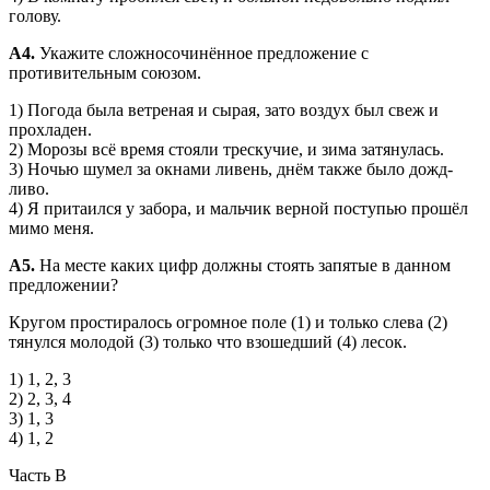
голову.
А4.
Укажите сложносочинённое предложение с
противительным союзом.
1) Погода была ветреная и сырая, зато воздух был свеж и
прохладен.
2) Морозы всё время стояли трескучие, и зима затянулась.
3) Ночью шумел за окнами ливень, днём также было дожд­
ливо.
4) Я притаился у забора, и мальчик верной поступью про­шёл
мимо меня.
A5.
На месте каких цифр должны стоять запятые в данном
пред­ложении?
Кругом простиралось огромное поле (1) и только слева (2)
тянулся молодой (3) только что взошедший (4) лесок.
1) 1, 2, 3
2) 2, 3, 4
3) 1, 3
4) 1, 2
Часть В