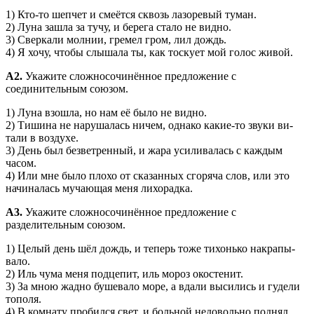
1) Кто-то шепчет и смеётся сквозь лазоревый туман.
2) Луна зашла за тучу, и берега стало не видно.
3) Сверкали молнии, гремел гром, лил дождь.
4) Я хочу, чтобы слышала ты, как тоскует мой голос живой.
А2.
Укажите сложносочинённое предложение с
соединительным союзом.
1) Луна взошла, но нам её было не видно.
2) Тишина не нарушалась ничем, однако какие-то звуки ви­
тали в воздухе.
3) День был безветренный, и жара усиливалась с каждым
часом.
4) Или мне было плохо от сказанных сгоряча слов, или это
начиналась мучающая меня лихорадка.
А3.
Укажите сложносочинённое предложение с
разделительным союзом.
1) Целый день шёл дождь, и теперь тоже тихонько накрапы­
вало.
2) Иль чума меня подцепит, иль мороз окостенит.
3) За мною жадно бушевало море, а вдали высились и гу­дели
тополя.
4) В комнату пробился свет, и больной недовольно поднял