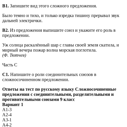
В1.
Запишите вид этого сложного предложения.
Было темно и тихо, и только изредка тишину прерывал звук
дальней электрички.
В2.
Из предложения выпишите союз и укажите его роль в
пред­ложении.
Уж солнца раскалённый шар с главы своей земля скати­ла, и
мирный вечера пожар волна морская поглотила.
(Ф. Тютчев)
Часть С
С1.
Напишите о роли соединительных союзов в
сложносочиненном предложении.
Ответы на тест по русскому языку Сложносочиненные
предложения с соединительными, разделительными и
противительными союзами 9 класс
Вариант 1
А1-3
А2-4
А3-1
А4-2