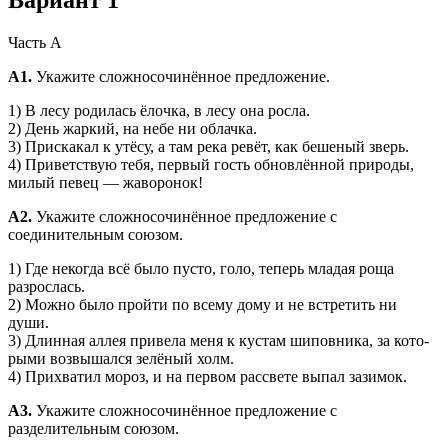
Часть А
А1.
Укажите сложносочинённое предложение.
1) В лесу родилась ёлочка, в лесу она росла.
2) День жаркий, на небе ни облачка.
3) Прискакал к утёсу, а там река ревёт, как бешеный зверь.
4) Приветствую тебя, первый гость обновлённой природы,
милый певец — жаворонок!
А2.
Укажите сложносочинённое предложение с
соединительным союзом.
1) Где некогда всё было пусто, голо, теперь младая роща
разрослась.
2) Можно было пройти по всему дому и не встретить ни
души.
3) Длинная аллея привела меня к кустам шиповника, за кото­
рыми возвышался зелёный холм.
4) Прихватил мороз, и на первом рассвете выпал зазимок.
А3.
Укажите сложносочинённое предложение с
разделительным союзом.