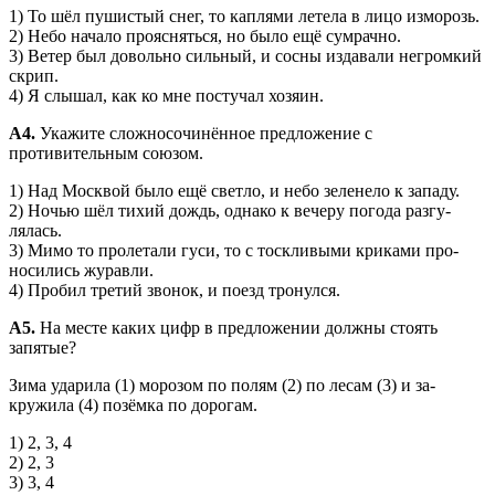
1) То шёл пушистый снег, то каплями летела в лицо изморозь.
2) Небо начало проясняться, но было ещё сумрачно.
3) Ветер был довольно сильный, и сосны издавали негром­кий
скрип.
4) Я слышал, как ко мне постучал хозяин.
А4.
Укажите сложносочинённое предложение с
противительным союзом.
1) Над Москвой было ещё светло, и небо зеленело к западу.
2) Ночью шёл тихий дождь, однако к вечеру погода разгу­
лялась.
3) Мимо то пролетали гуси, то с тоскливыми криками про­
носились журавли.
4) Пробил третий звонок, и поезд тронулся.
A5.
На месте каких цифр в предложении должны стоять
запятые?
Зима ударила (1) морозом по полям (2) по лесам (3) и за­
кружила (4) позёмка по дорогам.
1) 2, 3, 4
2) 2, 3
3) 3, 4