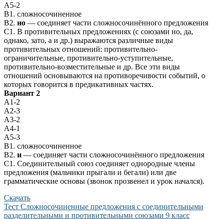
А5-2
В1. сложносочиненное
В2.
но
— соединяет части сложносочинённого предложения
С1. В противительных предложениях (с союзами но, да,
однако, зато, а и др.) выражаются различные виды
противительных отношений: противительно-
ограничительные, противительно-уступительные,
противительно-возместительные и др. Все эти виды
отношений основываются на противоречивости событий, о
которых говорится в предикативных частях.
Вариант 2
А1-2
А2-3
А3-2
А4-1
А5-3
В1. сложносочиненное
В2.
и
— соединяет части сложносочинённого предложения
С1. Соединительный союз соединяет однородные члены
предложения (мальчики прыгали и бегали) или две
грамматические основы (звонок прозвенел и урок начался).
Скачать
Тест Сложносочиненные предложения с соединительными
разделительными и противительными союзами 9 класс