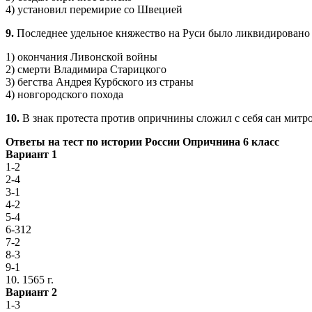
4) установил перемирие со Швецией
9.
Последнее удельное княжество на Руси было ликвидировано 
1) окончания Ливонской войны
2) смерти Владимира Старицкого
3) бегства Андрея Курбского из страны
4) новгородского похода
10.
В знак протеста против опричнины сложил с себя сан митр
Ответы на тест по истории России Опричнина 6 класс
Вариант 1
1-2
2-4
3-1
4-2
5-4
6-312
7-2
8-3
9-1
10. 1565 г.
Вариант 2
1-3