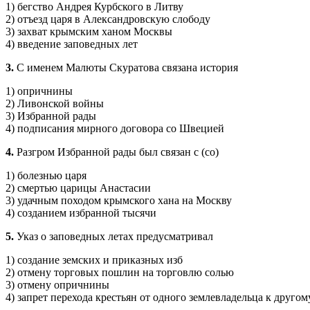
1) бегство Андрея Курбского в Литву
2) отъезд царя в Александровскую слободу
3) захват крымским ханом Москвы
4) введение заповедных лет
3.
С именем Малюты Скуратова связана история
1) опричнины
2) Ливонской войны
3) Избранной рады
4) подписания мирного договора со Швецией
4.
Разгром Избранной рады был связан с (со)
1) болезнью царя
2) смертью царицы Анастасии
3) удачным походом крымского хана на Москву
4) созданием избранной тысячи
5.
Указ о заповедных летах предусматривал
1) создание земских и приказных изб
2) отмену торговых пошлин на торговлю солью
3) отмену опричнины
4) запрет перехода крестьян от одного землевладельца к другом