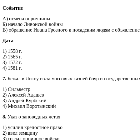
Событие
А) отмена опричнины
Б) начало Ливонской войны
В) обращение Ивана Грозного к посадским людям с объявление
Дата
1) 1558 г.
2) 1565 г.
3) 1572 г.
4) 1581 г.
7.
Бежал в Литву из-за массовых казней бояр и государственны
1) Сильвестр
2) Алексей Адашев
3) Андрей Курбский
4) Михаил Воротынский
8.
Указ о заповедных летах
1) усилил крепостное право
2) ввел земщину
3) создал опричное войско