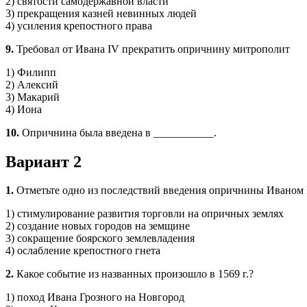
2) святости самодержавной власти
3) прекращения казней невинных людей
4) усиления крепостного права
9.
Требовал от Ивана IV прекратить опричнину митрополит
1) Филипп
2) Алексий
3) Макарий
4) Иона
10.
Опричнина была введена в ___________.
Вариант 2
1.
Отметьте одно из последствий введения опричнины Иваном
1) стимулирование развития торговли на опричных землях
2) создание новых городов на земщине
3) сокращение боярского землевладения
4) ослабление крепостного гнета
2.
Какое событие из названных произошло в 1569 г.?
1) поход Ивана Грозного на Новгород