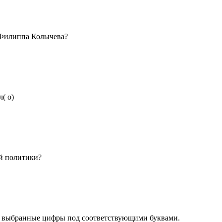
Филиппа Колы­чева?
( о)
й политики?
е выбранные цифры под соответствующими буквами.