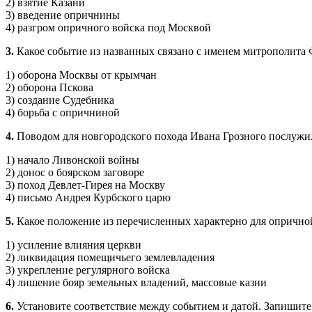
2) взятие Казани
3) введение опричнины
4) разгром опричного войска под Москвой
3.
Какое событие из названных связано с именем митрополита 
1) оборона Москвы от крымчан
2) оборона Пскова
3) создание Судебника
4) борьба с опричниной
4.
Поводом для новгородского похода Ивана Грозного послужил
1) начало Ливонской войны
2) донос о боярском заговоре
3) поход Девлет-Гирея на Москву
4) письмо Андрея Курбского царю
5.
Какое положение из перечисленных характерно для опрично
1) усиление влияния церкви
2) ликвидация помещичьего землевладения
3) укрепление регулярного войска
4) лишение бояр земельных владений, массовые казни
6.
Установите соответствие между событием и датой. Запишит