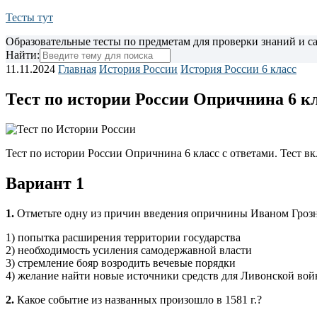
Тесты тут
Образовательные тесты по предметам для проверки знаний и 
Найти:
11.11.2024
Главная
История России
История России 6 класс
Тест по истории России Опричнина 6 к
Тест по истории России Опричнина 6 класс с ответами. Тест вк
Вариант 1
1.
Отметьте одну из причин введения опричнины Иваном Гроз
1) попытка расширения территории государства
2) необходимость усиления самодержавной власти
3) стремление бояр возродить вечевые порядки
4) желание найти новые источники средств для Ливонской во
2.
Какое событие из названных произошло в 1581 г.?