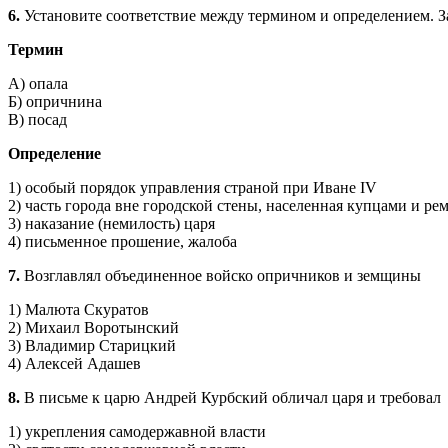
6.
Установите соответствие между термином и определением. 
Термин
А) опала
Б) опричнина
В) посад
Определение
1) особый порядок управления страной при Иване IV
2) часть города вне городской стены, населенная купцами и ре
3) наказание (немилость) царя
4) письменное прошение, жалоба
7.
Возглавлял объединенное войско опричников и земщины
1) Малюта Скуратов
2) Михаил Воротынский
3) Владимир Старицкий
4) Алексей Адашев
8.
В письме к царю Андрей Курбский обличал царя и требовал
1) укрепления самодержавной власти