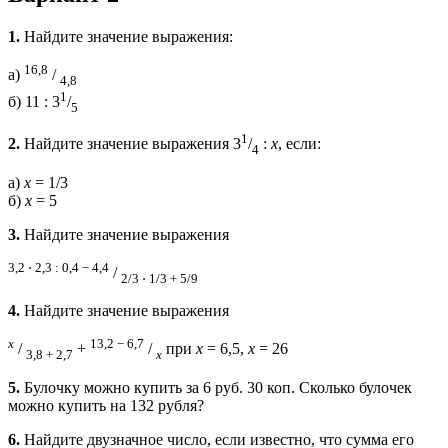
1.
Найдите значение выражения:
16,8
а)
/
4,8
1
б) 11 : 3
/
5
1
2.
Найдите значение выражения 3
/
:
х
, если:
4
а)
х
= 1/3
б)
x
= 5
3.
Найдите значение выражения
3,2 ⋅ 2,3 : 0,4 − 4,4
/
2/3 ⋅ 1/3 + 5/9
4.
Найдите значение выражения
х
13,2 − 6,7
/
+
/
при
х
= 6,5,
х
= 26
3,8 + 2,7
х
5.
Булочку можно купить за 6 руб. 30 коп. Сколько бу­лочек
можно купить на 132 рубля?
6.
Найдите двузначное число, если известно, что сумма его