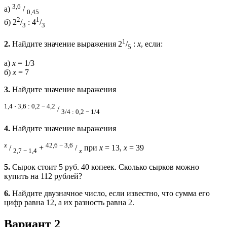
3,6
а)
/
0,45
2
1
б) 2
/
: 4
/
3
3
1
2.
Найдите значение выражения 2
/
:
х
, если:
5
а)
х
= 1/3
б)
x
= 7
3.
Найдите значение выражения
1,4 ⋅ 3,6 : 0,2 − 4,2
/
3/4 : 0,2 − 1/4
4.
Найдите значение выражения
х
42,6 − 3,6
/
+
/
при
х
= 13,
х
= 39
2,7 − 1,4
х
5.
Сырок стоит 5 руб. 40 копеек. Сколько сырков можно
купить на 112 рублей?
6.
Найдите двузначное число, если известно, что сумма его
цифр равна 12, а их разность равна 2.
Вариант 2