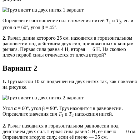
Определите соотно­шение сил натяжения нитей
Т
и
Т
, если
1
2
угол α = 60°, угол β = 45°.
2.
Рычаг, длина которого 25 см, находится в горизонтальном
равно­весии под действием двух сил, приложенных к концам
рычага. Первая сила равна 4 Н, вторая — 6 Н. На сколько
плечо первой силы отличается от плеча второй?
Вариант 2
1.
Груз массой 10 кг подвешен на двух нитях так, как показано
на рисунке.
Угол α = 60°, угол β = 90°. Груз находится в равновесии.
Определите значения сил
Т
и
Т
натяжения нитей.
1
2
2.
Рычаг находится в горизонтальном равновесии под
действием двух сил. Первая сила равна 5 Н, её плечо — 10 см.
Определите вторую силу, если её плечо — 35 см.