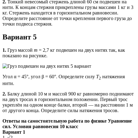
2.
Тонкий невесомый стержень длиной 60 см подвешен на
нити. К концам стержня прикреплены грузы массами 1 кг и 3
кг. Стер­жень находится в горизонтальном равновесии.
Определите рас­стояние от точки крепления первого груза до
точки подвеса стержня.
Вариант 5
1.
Груз массой
m
= 2,7 кг подвешен на двух нитях так, как
показано на рисунке.
Угол α = 45°, угол β = 60°. Определите силу
Т
натяжения
2
нити.
2.
Балку длиной 10 м и массой 900 кг равномерно поднимают
на двух тросах в горизонтальном положении. Первый трос
укреплён на одном конце балки, второй — на расстоянии 1 м
от другого конца. Определите силы натяжения тросов.
Ответы на самостоятельную работа по физике Уравнение
сил. Условия равновесия 10 класс
Вариант 1
1. √2