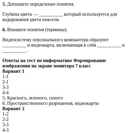
5.
Допишите определение понятия.
Глубина цвета — __________ который используется для
кодирования цвета пикселя.
6.
Впишите понятия (термины).
Видеосистему персонального компьютера образуют
__________ и видеокарта, включающая в себя __________ и
__________.
Ответы на тест по информатике Формирование
изображения на экране монитора 7 класс
Вариант 1
1-1
2-1
3-3
4-4
5. Красного, зеленого, синего
6. Пространственного разрешения, видеокарты
Вариант 2
1-2
2-2
3-3
4-3