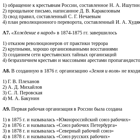
1) обращение к крестьянам России, составленное Н. А. Ишути
2) прощальное письмо, написанное Д. В. Каракозовым
3) свод правил, составленный С. Г. Нечаевым
4) план революционного переворота, составленный И. А. Худ
А7.
«Хождение в народ»
в 1874-1875 гг. завершилось
1) отказом революционеров от практики террора
2) крупными, хорошо организованными восстаниями
3) созданием сети крестьянских тайных организаций
4) безразличием крестьян и массовыми арестами пропагандист
А8.
В созданную в 1876 г. организацию
«Земля и воля»
не входи
1) Г. В. Плеханов
2) А. Д. Михайлов
3) С. Л. Перовская
4) М. А. Бакунин
А9.
Первая рабочая организация в России была создана
1) в 1875 г. и называлась «Южнороссийский союз рабочих»
2) в 1876 г. и называлась «Союз рабочих Петербурга»
3) в 1878 г. и называлась «Северный рабочий союз»
4) в 1878 г. и называлась «Союз русских рабочих»