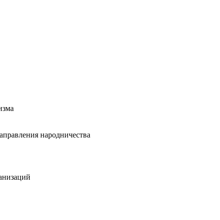
изма
направления народничества
ганизаций