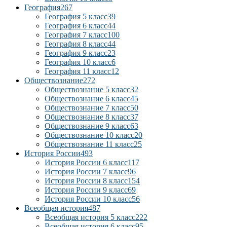
География
267
География 5 класс
39
География 6 класс
44
География 7 класс
100
География 8 класс
44
География 9 класс
23
География 10 класс
6
География 11 класс
12
Обществознание
272
Обществознание 5 класс
32
Обществознание 6 класс
45
Обществознание 7 класс
50
Обществознание 8 класс
37
Обществознание 9 класс
63
Обществознание 10 класс
20
Обществознание 11 класс
25
История России
493
История России 6 класс
117
История России 7 класс
96
История России 8 класс
154
История России 9 класс
69
История России 10 класс
56
Всеобщая история
487
Всеобщая история 5 класс
222
Всеобщая история 6 класс
95