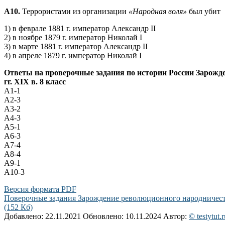
А10.
Террористами из организации
«Народная воля»
был убит
1) в феврале 1881 г. император Александр II
2) в ноябре 1879 г. император Николай I
3) в марте 1881 г. император Александр II
4) в апреле 1879 г. император Николай I
Ответы на проверочные задания по истории России Зарожде
гг. XIX в. 8 класс
А1-1
А2-3
А3-2
А4-3
А5-1
А6-3
А7-4
А8-4
А9-1
А10-3
Версия формата PDF
Поверочные задания Зарождение революционного народничества
(152 Кб)
Добавлено: 22.11.2021
Обновлено: 10.11.2024
Автор:
© testytut.r