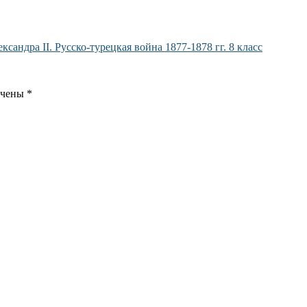
андра II. Русско-турецкая война 1877-1878 гг. 8 класс
ечены
*