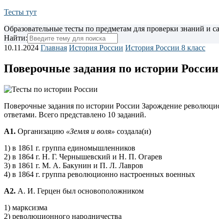
Тесты тут
Образовательные тесты по предметам для проверки знаний и 
Найти:
10.11.2024
Главная
История России
История России 8 класс
Поверочные задания по истории России
Поверочные задания по истории России Зарождение революцион
ответами. Всего представлено 10 заданий.
А1.
Организацию
«Земля и воля»
создала(и)
1) в 1861 г. группа единомышленников
2) в 1864 г. Н. Г. Чернышевский и Н. П. Огарев
3) в 1861 г. М. А. Бакунин и П. Л. Лавров
4) в 1864 г. группа революционно настроенных военных
А2.
А. И. Герцен был основоположником
1) марксизма
2) революционного народничества