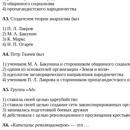
3) общинного социализма
4) пропагандистского народничества
А3.
Создателем теории анархизма был
1) П. Л. Лавров
2) М. А. Бакунин
3) К. Маркс
4) Н. П. Огарев
А4.
Петр Ткачев был
1) учеником М. А. Бакунина и сторонником общинного социал
2) одним из основателей организации «Земля и воля»
3) идеологом заговорщического направления народничества
4) учеником П. Л. Лаврова и сторонником пропагандистского 
А5.
Группа
«Ад»
1) ставила своей целью цареубийство
2) ставила своей целью создание сети законспирированных ор
3) занималась подготовкой боевых дружин
4) действовала с целью революционного просвещения крестьян
А6.
«Катехизис революционеров»
— это …