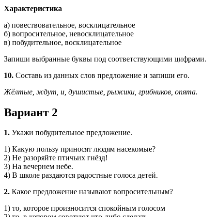
Характеристика
а) повествовательное, восклицательное
б) вопросительное, невосклицательное
в) побудительное, восклицательное
Запиши выбранные буквы под соответствующими цифрами.
10.
Составь из данных слов предложение и запиши его.
Жёлтые, ждут, и, душистые, рыжики, грибников, опята.
Вариант 2
1.
Укажи побудительное предложение.
1) Какую пользу приносят людям насекомые?
2) Не разоряйте птичьих гнёзд!
3) На вечернем небе.
4) В школе раздаются радостные голоса детей.
2.
Какое предложение называют вопросительным?
1) то, которое произносится спокойным голосом
2) то, в котором советуют что-либо сделать