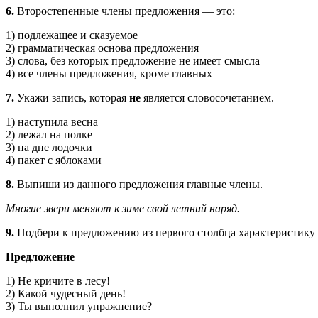
6.
Второстепенные члены предложения — это:
1) подлежащее и сказуемое
2) грамматическая основа предложения
3) слова, без которых предложение не имеет смысла
4) все члены предложения, кроме главных
7.
Укажи запись, которая
не
является словосоче­танием.
1) наступила весна
2) лежал на полке
3) на дне лодочки
4) пакет с яблоками
8.
Выпиши из данного предложения главные члены.
Многие звери меняют к зиме свой летний наряд.
9.
Подбери к предложению из первого столбца характеристику и
Предложение
1) Не кричите в лесу!
2) Какой чудесный день!
3) Ты выполнил упражнение?