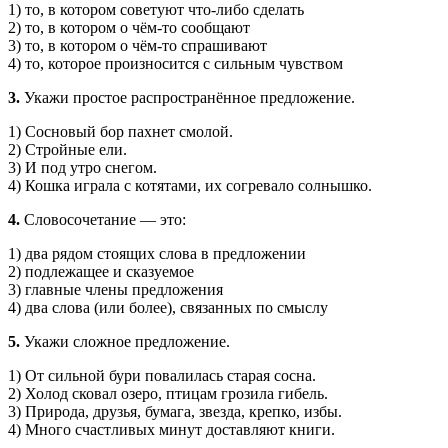
1) то, в котором советуют что-либо сделать
2) то, в котором о чём-то сообщают
3) то, в котором о чём-то спрашивают
4) то, которое произносится с сильным чувством
3.
Укажи простое распространённое предложение.
1) Сосновый бор пахнет смолой.
2) Стройные ели.
3) И под утро снегом.
4) Кошка играла с котятами, их согревало солнышко.
4.
Словосочетание — это:
1) два рядом стоящих слова в предложении
2) подлежащее и сказуемое
3) главные члены предложения
4) два слова (или более), связанных по смыслу
5.
Укажи сложное предложение.
1) От сильной бури повалилась старая сосна.
2) Холод сковал озеро, птицам грозила гибель.
3) Природа, друзья, бумага, звезда, крепко, избы.
4) Много счастливых минут доставляют книги.