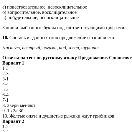
а) повествовательное, невосклицательное
б) вопросительное, восклицательное
в) побудительное, невосклицательное
Запиши выбранные буквы под соответствующими цифрами.
10.
Составь из данных слов предложение и запиши его.
Листьев, пёстрый, ногами, под, ковер, шуршит.
Ответы на тест по русскому языку Предложение. Словосоче
Вариант 1
1-3
2-3
3-1
4-4
5-2
6-4
7-1
8. Звери меняют
9. 1в 2а 3б
10. Желтые опята и душистые рыжики ждут грибников.
Вариант 2
1-2
2-4