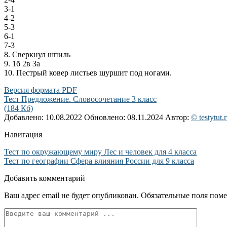
3-1
4-2
5-3
6-1
7-3
8. Сверкнул шпиль
9. 1б 2в 3а
10. Пестрый ковер листьев шуршит под ногами.
Версия формата PDF
Тест Предложение. Словосочетание 3 класс
(184 Кб)
Добавлено: 10.08.2022
Обновлено: 08.11.2024
Автор:
© testytut.
Навигация
Тест по окружающему миру Лес и человек для 4 класса
Тест по географии Сфера влияния России для 9 класса
Добавить комментарий
Ваш адрес email не будет опубликован.
Обязательные поля пом