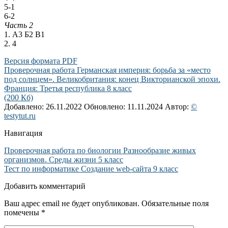
5-1
6-2
Часть 2
1. А3 Б2 В1
2. 4
Версия формата PDF
Проверочная работа Германская империя: борьба за «место
под солнцем». Великобритания: конец Викторианской эпохи.
Франция: Третья республика 8 класс
(200 Кб)
Добавлено: 26.11.2022
Обновлено: 11.11.2024
Автор:
©
testytut.ru
Навигация
Проверочная работа по биологии Разнообразие живых
организмов. Среды жизни 5 класс
Тест по информатике Создание web-сайта 9 класс
Добавить комментарий
Ваш адрес email не будет опубликован.
Обязательные поля
помечены
*