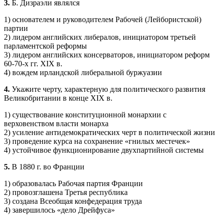
3.
Б. Дизраэли являлся
1) основателем и руководителем Рабочей (Лейбористской)
партии
2) лидером английских либералов, инициатором третьей
парламентской реформы
3) лидером английских консерваторов, инициатором реформ
60-70-х гг. XIX в.
4) вождем ирландской либеральной буржуазии
4.
Укажите черту, характерную для политического развития
Великобритании в конце XIX в.
1) существование конституционной монархии с
верховенством власти монарха
2) усиление антидемократических черт в политической жизни
3) проведение курса на сохранение «гнилых местечек»
4) устойчивое функционирование двухпартийной системы
5.
В 1880 г. во Франции
1) образовалась Рабочая партия Франции
2) провозглашена Третья республика
3) создана Всеобщая конфедерация труда
4) завершилось «дело Дрейфуса»