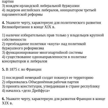
партии
3) вождем ирландской либеральной буржуазии
4) лидером английских либералов, инициатором третьей
парламент­ской реформы
4.
Укажите черту, характерную для политического развития
Велико­британии в конце XIX в.
1) наличие избирательных прав только у владельцев крупной
собственности
2) преобладание политики «кнута» над политикой
буржуазного реформизма
3) функционирование многопартийной системы
4) существование однонаправленности в политике
консерваторов и либералов
5.
В 1875 г. во Франции
1) последний немецкий солдат покинул ее территорию
2) образовалась Объединённая рабочая партия
3) принята конституция, утвердившая в стране республику
4) началось «дело Дрейфуса»
6.
Укажите черту, характерную для развития Франции в конце
XIX в.