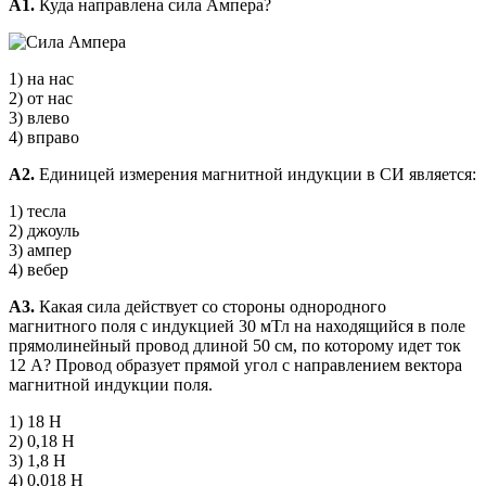
А1.
Куда направлена сила Ампера?
1) на нас
2) от нас
3) влево
4) вправо
А2.
Единицей измерения магнитной индукции в СИ является:
1) тесла
2) джоуль
3) ампер
4) вебер
А3.
Какая сила действует со стороны однородного
магнитного поля с индукцией 30 мТл на находящийся в поле
прямолинейный провод длиной 50 см, по которому идет ток
12 А? Провод образует прямой угол с направлением вектора
магнитной индукции поля.
1) 18 Н
2) 0,18 Н
3) 1,8 Н
4) 0,018 Н