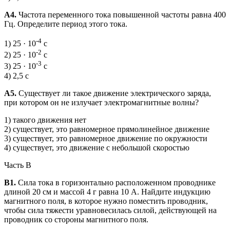
А4.
Частота переменного тока повышенной частоты равна 400
Гц. Определите период этого тока.
-4
1) 25 · 10
с
-2
2) 25 · 10
с
-3
3) 25 · 10
с
4) 2,5 с
А5.
Существует ли такое движение электрического заряда,
при котором он не излучает электромагнитные волны?
1) такого движения нет
2) существует, это равномерное прямолинейное движение
3) существует, это равномерное движение по окружности
4) существует, это движение с небольшой скоростью
Часть В
В1.
Сила тока в горизонтально расположенном проводнике
длиной 20 см и массой 4 г равна 10 А. Найдите индукцию
магнитного поля, в которое нужно поместить проводник,
чтобы сила тяжести уравновесилась силой, действующей на
проводник со стороны магнитного поля.