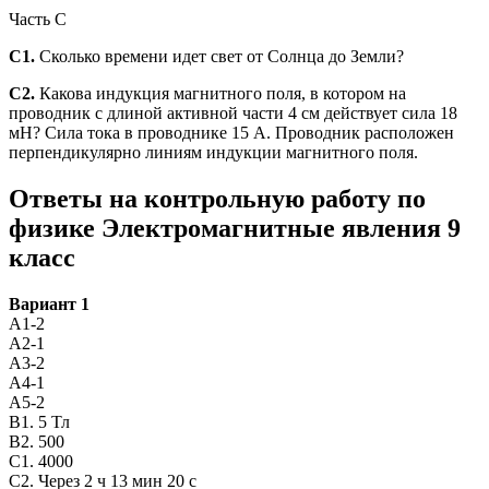
Часть С
С1.
Сколько времени идет свет от Солнца до Земли?
С2.
Какова индукция магнитного поля, в котором на
проводник с длиной активной части 4 см действует сила 18
мН? Сила тока в проводнике 15 А. Проводник расположен
перпендикулярно линиям индукции магнитного поля.
Ответы на контрольную работу по
физике Электромагнитные явления 9
класс
Вариант 1
А1-2
А2-1
А3-2
А4-1
А5-2
В1. 5 Тл
В2. 500
С1. 4000
С2. Через 2 ч 13 мин 20 с