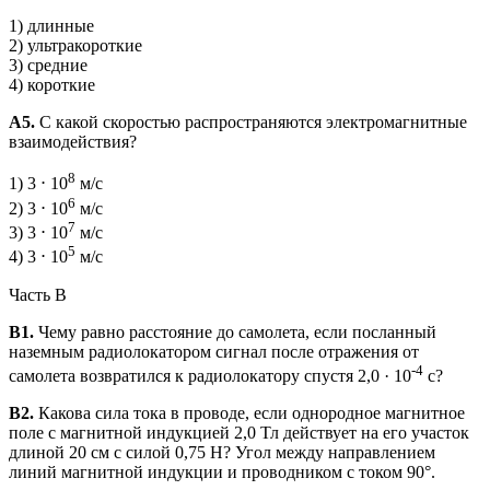
1) длинные
2) ультракороткие
3) средние
4) короткие
А5.
С какой скоростью распространяются электромагнитные
взаимодействия?
8
1) 3 ⋅ 10
м/с
6
2) 3 ⋅ 10
м/с
7
3) 3 ⋅ 10
м/с
5
4) 3 ⋅ 10
м/с
Часть В
В1.
Чему равно расстояние до самолета, если посланный
наземным радиолокатором сигнал после отражения от
-4
самолета возвратился к радиолокатору спустя 2,0 · 10
с?
В2.
Какова сила тока в проводе, если однородное магнитное
поле с магнитной индукцией 2,0 Тл действует на его участок
длиной 20 см с силой 0,75 Н? Угол между направлением
линий магнитной индукции и проводником с током 90°.