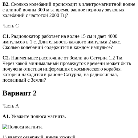
В2.
Сколько колебаний происходит в электромагнитной волне
с длиной волны 300 м за время, равное периоду звуковых
колебаний с частотой 2000 Гц?
Часть С
С1.
Радиолокатор работает на волне 15 см и дает 4000
импульсов в 1 с. Длительность каждого импульса 2 мкс.
Сколько колебаний содержится в каждом импульсе?
С2.
Наименьшее расстояние от Земли до Сатурна 1,2 Тм.
Через какой минимальный промежуток времени может быть
получена ответная информация с космического корабля,
который находится в районе Сатурна, на радиосигнал,
посланный с Земли?
Вариант 2
Часть А
А1.
Укажите полюса магнита.
1) вверху северный, внизу южный