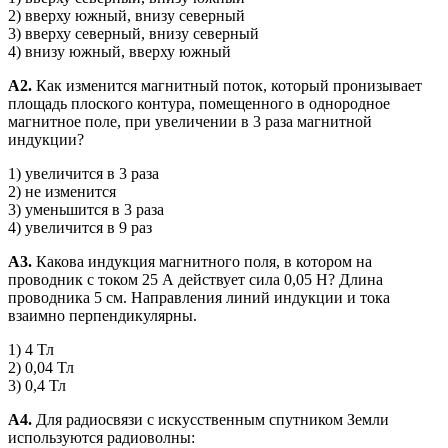
2) вверху южный, внизу северный
3) вверху северный, внизу северный
4) внизу южный, вверху южный
А2.
Как изменится магнитный поток, который пронизывает
площадь плоского контура, помещенного в однородное
магнитное поле, при увеличении в 3 раза магнитной
индукции?
1) увеличится в 3 раза
2) не изменится
3) уменьшится в 3 раза
4) увеличится в 9 раз
А3.
Какова индукция магнитного поля, в котором на
проводник с током 25 А действует сила 0,05 Н? Длина
проводника 5 см. Направления линий индукции и тока
взаимно перпендикулярны.
1) 4 Тл
2) 0,04 Тл
3) 0,4 Тл
А4.
Для радиосвязи с искусственным спутником Земли
используются радиоволны: