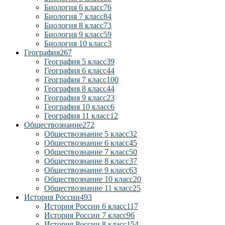
Биология 6 класс
76
Биология 7 класс
84
Биология 8 класс
73
Биология 9 класс
59
Биология 10 класс
3
География
267
География 5 класс
39
География 6 класс
44
География 7 класс
100
География 8 класс
44
География 9 класс
23
География 10 класс
6
География 11 класс
12
Обществознание
272
Обществознание 5 класс
32
Обществознание 6 класс
45
Обществознание 7 класс
50
Обществознание 8 класс
37
Обществознание 9 класс
63
Обществознание 10 класс
20
Обществознание 11 класс
25
История России
493
История России 6 класс
117
История России 7 класс
96
История России 8 класс
154