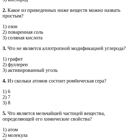
2.
Какое из приведенных ниже веществ можно назвать
простым?
1) озон
2) поваренная соль
3) соляная кислота
3.
Что не является аллотропной модификацией углерода?
1) графит
2) фуллерен
3) активированный уголь
4.
Из скольки атомов состоит ромбическая сера?
1) 6
2) 7
3) 8
5.
Что является мельчайшей частицей вещества,
определяющей его химические свойства?
1) атом
2) молекула