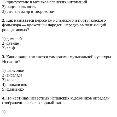
1) присутствие в музыке испанских интонаций
2) национальность
3) стиль и жанр в творчестве
2.
Как называется персонаж испанского и португальского
фольклора — крохотный народец, нередко выполняющий
роль домовых?
1) домовой
2) дуэнде
3) эльф
3.
Какие жанры являются символами музыкальной культуры
Испании?
1) шансонье
2) энсалада
3) хорал
4) вильянсико
5) фламенко
4.
По картинам известных испанских художников определи
изображенный фольклорный жанр.
1)