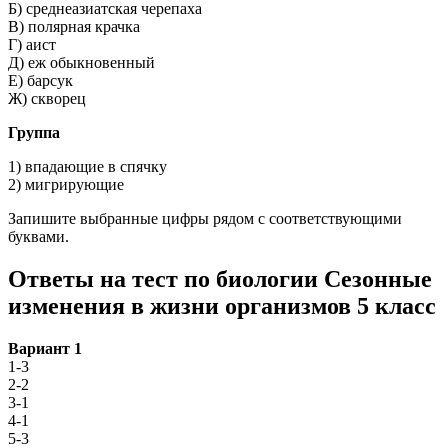
Б) среднеазиатская черепаха
В) полярная крачка
Г) аист
Д) еж обыкновенный
Е) барсук
Ж) скворец
Группа
1) впадающие в спячку
2) мигрирующие
Запишите выбранные цифры рядом с соответствующими
буквами.
Ответы на тест по биологии Сезонные
изменения в жизни организмов 5 класс
Вариант 1
1-3
2-2
3-1
4-1
5-3