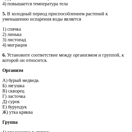
4) повышается температура тела
5.
В холодный период приспособлением растений к
уменьшению испарения воды является
1) спячка
2) линька
3) листопад
4) миграция
6.
Установите соответствие между организмом и группой, к
которой он относится.
Организм
А) бурый медведь
Б) лягушка
В) скворец
Г) ласточка
Д) сурок
Е) бурундук
Ж) утка кряква
Группа