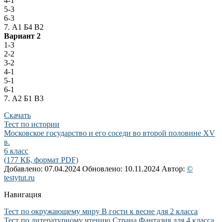
4-1
5-3
6-3
7. А1 Б4 В2
Вариант 2
1-3
2-2
3-2
4-1
5-1
6-1
7. А2 Б1 В3
Скачать
Тест по истории
Московское государство и его соседи во второй половине XV
в.
6 класс
(177 КБ, формат PDF)
Добавлено: 07.04.2024
Обновлено: 10.11.2024
Автор:
©
testytut.ru
Навигация
Тест по окружающему миру В гости к весне для 2 класса
Тест по литературному чтению Страна Фантазия для 4 класса