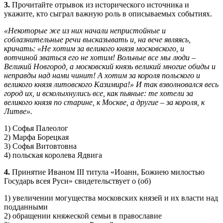
3.
Прочитайте отрывок из исторического источника и
укажите, кто сыграл важную роль в описываемых событиях.
«Некоторые же из них начали непристойные и
соблазнительные речи высказывать и, на вече являясь,
кричать: «Не хотим за великого князя московского, и
вотчиной зваться его не хотим! Вольные все мы люди –
Великий Новгород, а московский князь великий многие обиды и
неправды над нами чинит! А хотим за короля польского и
великого князя литовского Казимира!» И так взволновался весь
город их, и всколыхнулись все, как пьяные: те хотели за
великого князя по старине, к Москве, а другие – за короля, к
Литве».
1) Софья Палеолог
2) Марфа Борецкая
3) Софья Витовтовна
4) польская королева Ядвига
4.
Принятие Иваном III титула «Иоанн, Божиею милостью
Государь всея Руси» свидетельствует о (об)
1) увеличении могущества московских князей и их власти над
подданными
2) обращении княжеской семьи в православие