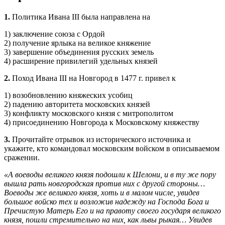
1.
Политика Ивана III была направлена на
1) заключение союза с Ордой
2) получение ярлыка на великое княжение
3) завершение объединения русских земель
4) расширение привилегий удельных князей
2.
Поход Ивана III на Новгород в 1477 г. привел к
1) возобновлению княжеских усобиц
2) падению авторитета московских князей
3) конфликту московского князя с митрополитом
4) присоединению Новгорода к Московскому княжеству
3.
Прочитайте отрывок из исторического источника и
укажите, кто командовал московским войском в описываемом
сражении.
«А воеводы великого князя подошли к Шелони, и в ту же пору
вышла рать новгородская против них с другой стороны…
Воеводы же великого князя, хоть и в малом числе, увидев
большое войско тех и возложив надежду на Господа Бога и
Пречистую Матерь Его и на правоту своего государя великого
князя, пошли стремительно на них, как львы рыкая… Увидев