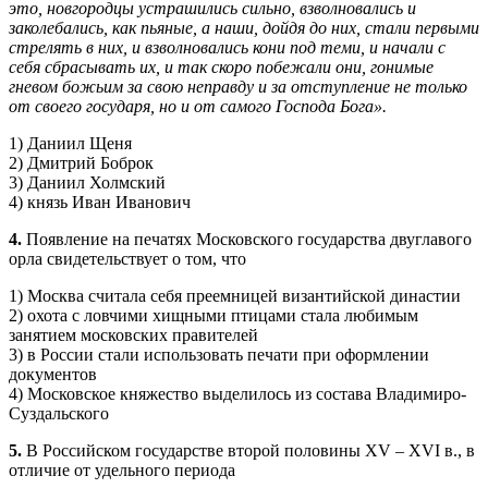
это, новгородцы устрашились сильно, взволновались и
заколебались, как пьяные, а наши, дойдя до них, стали первыми
стрелять в них, и взволновались кони под теми, и начали с
себя сбрасывать их, и так скоро побежали они, гонимые
гневом божьим за свою неправду и за отступление не только
от своего государя, но и от самого Господа Бога».
1) Даниил Щеня
2) Дмитрий Боброк
3) Даниил Холмский
4) князь Иван Иванович
4.
Появление на печатях Московского государства двуглавого
орла свидетельствует о том, что
1) Москва считала себя преемницей византийской династии
2) охота с ловчими хищными птицами стала любимым
занятием московских правителей
3) в России стали использовать печати при оформлении
документов
4) Московское княжество выделилось из состава Владимиро-
Суздальского
5.
В Российском государстве второй половины XV – XVI в., в
отличие от удельного периода