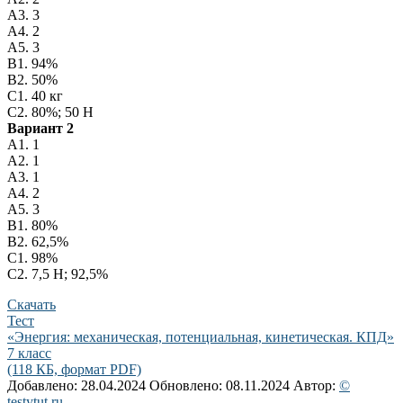
А3. 3
А4. 2
А5. 3
В1. 94%
В2. 50%
С1. 40 кг
С2. 80%; 50 Н
Вариант 2
А1. 1
А2. 1
А3. 1
А4. 2
А5. 3
В1. 80%
В2. 62,5%
С1. 98%
С2. 7,5 Н; 92,5%
Скачать
Тест
«Энергия: механическая, потенциальная, кинетическая. КПД»
7 класс
(118 КБ, формат PDF)
Добавлено: 28.04.2024
Обновлено: 08.11.2024
Автор:
©
testytut.ru