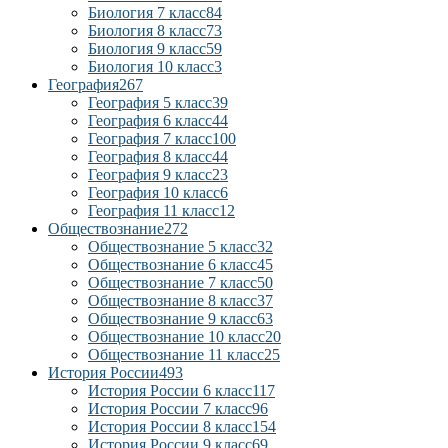
Биология 7 класс
84
Биология 8 класс
73
Биология 9 класс
59
Биология 10 класс
3
География
267
География 5 класс
39
География 6 класс
44
География 7 класс
100
География 8 класс
44
География 9 класс
23
География 10 класс
6
География 11 класс
12
Обществознание
272
Обществознание 5 класс
32
Обществознание 6 класс
45
Обществознание 7 класс
50
Обществознание 8 класс
37
Обществознание 9 класс
63
Обществознание 10 класс
20
Обществознание 11 класс
25
История России
493
История России 6 класс
117
История России 7 класс
96
История России 8 класс
154
История России 9 класс
69