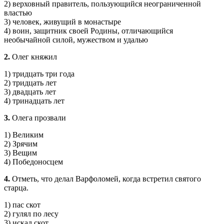
2) верховный правитель, пользующийся неограниченной
властью
3) человек, живущий в монастыре
4) воин, защитник своей Родины, отличающийся
необычайной силой, мужеством и удалью
2.
Олег княжил
1) тридцать три года
2) тридцать лет
3) двадцать лет
4) тринадцать лет
3.
Олега прозвали
1) Великим
2) Зрячим
3) Вещим
4) Победоносцем
4.
Отметь, что делал Варфоломей, когда встретил святого
старца.
1) пас скот
2) гулял по лесу
3) искал скот