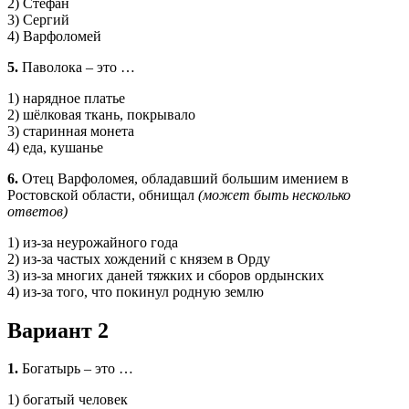
2) Стефан
3) Сергий
4) Варфоломей
5.
Паволока – это …
1) нарядное платье
2) шёлковая ткань, покрывало
3) старинная монета
4) еда, кушанье
6.
Отец Варфоломея, обладавший большим имением в
Ростовской области, обнищал
(может быть несколько
ответов)
1) из-за неурожайного года
2) из-за частых хождений с князем в Орду
3) из-за многих даней тяжких и сборов ордынских
4) из-за того, что покинул родную землю
Вариант 2
1.
Богатырь – это …
1) богатый человек