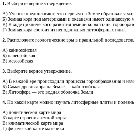
1.
Выберите верное утверждение.
А) Ученые предполагают, что первым на Земле образовался мат
Б) Земная кора под материками и океанами имеет одинаковую 
В) В ходе циклического развития земной коры этапы горообраз
Г) Земная кора состоит из неподвижных литосферных плит.
2.
Расположите геологические эры в правильной последовательн
А) кайнозойская
Б) палеозойская
В) мезозойская
3.
Выберите верное утверждение.
А) В каждой эре происходили процессы горообразования и изм
Б) Самая древняя эра на Земле — кайнозойская.
В) Литосфера — это водная оболочка Земли.
4.
По какой карте можно изучать литосферные плиты и полезн
А) политической карте мира
Б) карте строения земной коры
В) климатической карте мира
Г) физической карте материка