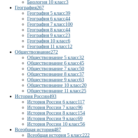
Биология 10 класс
3
География
267
География 5 класс
39
География 6 класс
44
География 7 класс
100
География 8 класс
44
География 9 класс
23
География 10 класс
6
География 11 класс
12
Обществознание
272
Обществознание 5 класс
32
Обществознание 6 класс
45
Обществознание 7 класс
50
Обществознание 8 класс
37
Обществознание 9 класс
63
Обществознание 10 класс
20
Обществознание 11 класс
25
История России
493
История России 6 класс
117
История России 7 класс
96
История России 8 класс
154
История России 9 класс
69
История России 10 класс
56
Всеобщая история
487
Всеобщая история 5 класс
222