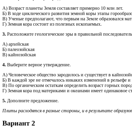
А) Возраст планеты Земля составляет примерно 10 млн лет.
Б) В ходе циклического развития земной коры этапы горообраз
В) Ученые предполагают, что первым на Земле образовался мат
Г) Земная кора состоит из полезных ископаемых.
3.
Расположите геологические эры в правильной последовательн
А) архейская
Б) палеозойская
В) кайнозойская
4.
Выберите верное утверждение.
А) Человеческое общество зародилось и существует в кайнозойс
Б) В каждой эре не отмечалось никаких изменений в рельефе и
В) По органическим остаткам определить возраст горных пород
Г) Земная кора под материками и океанами имеет одинаковое с
5.
Дополните предложение.
Плиты расходятся в разные стороны, и в результате образуют
Вариант 2