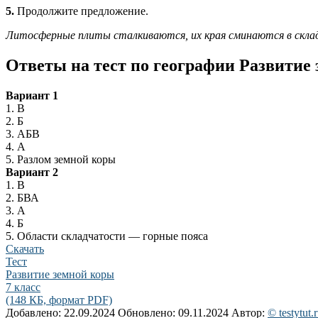
5.
Продолжите предложение.
Литосферные плиты сталкиваются, их края сминаются в склад
Ответы на тест по географии Развитие 
Вариант 1
1. В
2. Б
3. АБВ
4. А
5. Разлом земной коры
Вариант 2
1. В
2. БВА
3. А
4. Б
5. Области складчатости — горные пояса
Скачать
Тест
Развитие земной коры
7 класс
(148 КБ, формат PDF)
Добавлено: 22.09.2024
Обновлено: 09.11.2024
Автор:
© testytut.