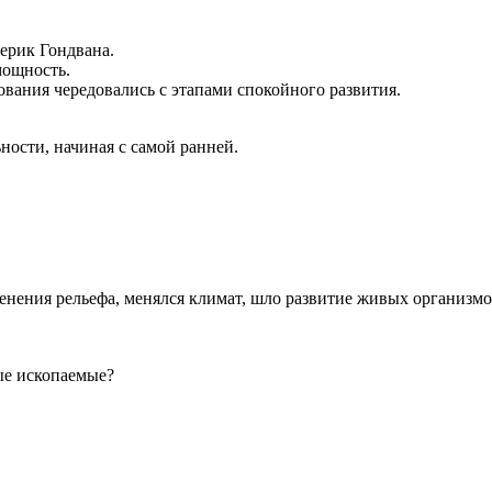
ерик Гондвана.
мощность.
ования чередовались с этапами спокойного развития.
ости, начиная с самой ранней.
енения рельефа, менялся климат, шло развитие живых организмо
ые ископаемые?