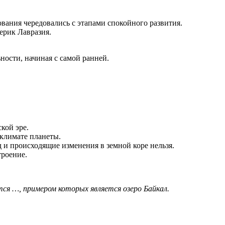
ования чередовались с этапами спокойного развития.
ерик Лавразия.
ости, начиная с самой ранней.
кой эре.
 климате планеты.
 и происходящие изменения в земной коре нельзя.
троение.
ся …, примером которых является озеро Байкал.