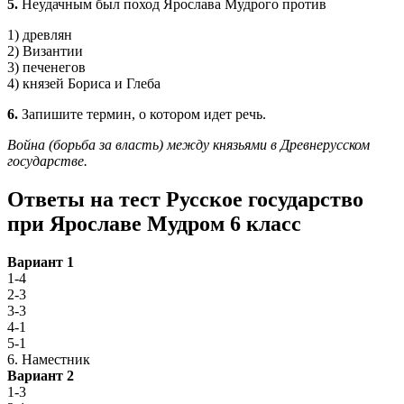
5.
Неудачным был поход Ярослава Мудрого против
1) древлян
2) Византии
3) печенегов
4) князей Бориса и Глеба
6.
Запишите термин, о котором идет речь.
Война (борьба за власть) между князьями в Древнерусском
государстве.
Ответы на тест Русское государство
при Ярославе Мудром 6 класс
Вариант 1
1-4
2-3
3-3
4-1
5-1
6. Наместник
Вариант 2
1-3