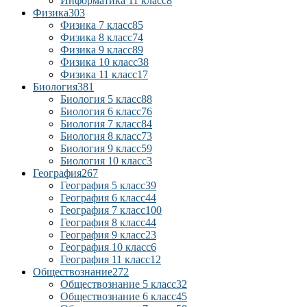
Информатика 11 класс
8
Физика
303
Физика 7 класс
85
Физика 8 класс
74
Физика 9 класс
89
Физика 10 класс
38
Физика 11 класс
17
Биология
381
Биология 5 класс
88
Биология 6 класс
76
Биология 7 класс
84
Биология 8 класс
73
Биология 9 класс
59
Биология 10 класс
3
География
267
География 5 класс
39
География 6 класс
44
География 7 класс
100
География 8 класс
44
География 9 класс
23
География 10 класс
6
География 11 класс
12
Обществознание
272
Обществознание 5 класс
32
Обществознание 6 класс
45