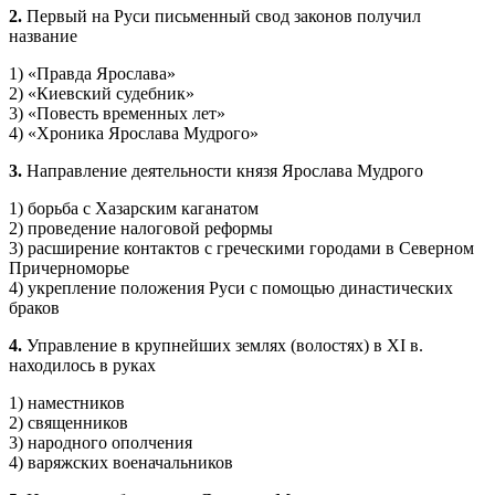
2.
Первый на Руси письменный свод законов получил
название
1) «Правда Ярослава»
2) «Киевский судебник»
3) «Повесть временных лет»
4) «Хроника Ярослава Мудрого»
3.
Направление деятельности князя Ярослава Мудрого
1) борьба с Хазарским каганатом
2) проведение налоговой реформы
3) расширение контактов с греческими городами в Северном
Причерноморье
4) укрепление положения Руси с помощью династических
браков
4.
Управление в крупнейших землях (волостях) в XI в.
находилось в руках
1) наместников
2) священников
3) народного ополчения
4) варяжских военачальников