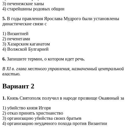
3) печенежские ханы
4) старейшины родовых общин
5.
В годы правления Ярослава Мудрого были установлены
династические связи с
1) Византией
2) печенегами
3) Хазарским каганатом
4) Волжской Булгарией
6.
Запишите термин, о котором идет речь.
В XI в. глава местного управления, назначенный центральной
властью.
Вариант 2
1.
Князь Святополк получил в народе прозвище Окаянный за
1) убийство князя Игоря
2) отказ принять христианство
3) организацию убийства своих братьев
4) организацию неудачного похода против Византии