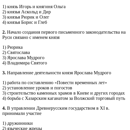
1) князь Игорь и княгиня Ольга
2) князья Аскольд и Дир
3) князья Рюрик и Олег
4) князья Борис и Глеб
2.
Начало создания первого письменного законодательства на
Руси связано с именем князя
1) Рюрика
2) Святослава
3) Ярослава Мудрого
4) Владимира Святого
3.
Направление деятельности князя Ярослава Мудрого
1) работа по составлению «Повести временных лет»
2) установление уроков и погостов
3) строительство каменных храмов в Киеве и других городах
4) борьба с Хазарским каганатом за Волжский торговый путь
4.
В управлении Древнерусским государством в XI в.
принимали участие
1) дружинники
2) языческие жрецы