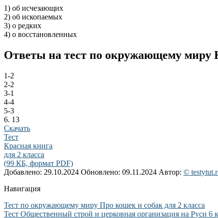
1) об исчезающих
2) об ископаемых
3) о редких
4) о восстановленных
Ответы на тест по окружающему миру К
1-2
2-2
3-1
4-4
5-3
6. 13
Скачать
Тест
Красная книга
для 2 класса
(99 КБ, формат PDF)
Добавлено: 29.10.2024
Обновлено: 09.11.2024
Автор:
© testytut.
Навигация
Тест по окружающему миру Про кошек и собак для 2 класса
Тест Общественный строй и церковная организация на Руси 6 