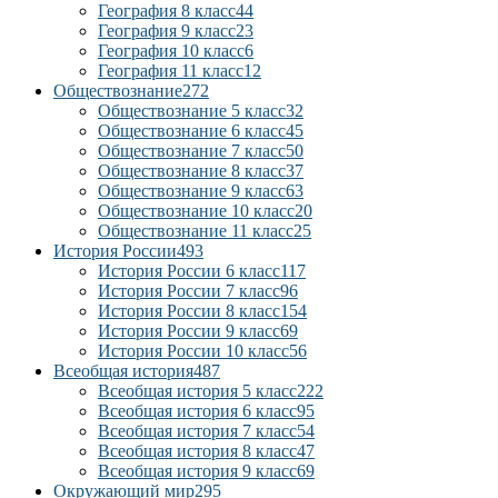
География 8 класс
44
География 9 класс
23
География 10 класс
6
География 11 класс
12
Обществознание
272
Обществознание 5 класс
32
Обществознание 6 класс
45
Обществознание 7 класс
50
Обществознание 8 класс
37
Обществознание 9 класс
63
Обществознание 10 класс
20
Обществознание 11 класс
25
История России
493
История России 6 класс
117
История России 7 класс
96
История России 8 класс
154
История России 9 класс
69
История России 10 класс
56
Всеобщая история
487
Всеобщая история 5 класс
222
Всеобщая история 6 класс
95
Всеобщая история 7 класс
54
Всеобщая история 8 класс
47
Всеобщая история 9 класс
69
Окружающий мир
295