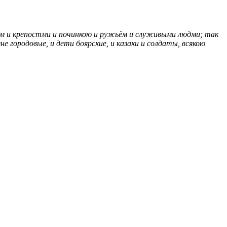
ением и крепостми и починкою и ружьём и служивыми людми; так
не городовые, и дети боярские, и казаки и солдаты, всякою