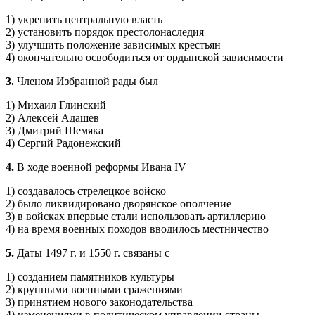
1) укрепить центральную власть
2) установить порядок престолонаследия
3) улучшить положение зависимых крестьян
4) окончательно освободиться от ордынской зависимости
3.
Членом Избранной рады был
1) Михаил Глинский
2) Алексей Адашев
3) Дмитрий Шемяка
4) Сергий Радонежский
4.
В ходе военной реформы Ивана IV
1) создавалось стрелецкое войско
2) было ликвидировано дворянское ополчение
3) в войсках впервые стали использовать артиллерию
4) на время военных походов вводилось местничество
5.
Даты 1497 г. и 1550 г. связаны с
1) созданием памятников культуры
2) крупными военными сражениями
3) принятием нового законодательства
4) изменениями в политическом управлении страны