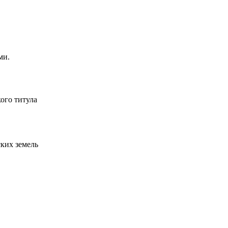
ми.
ого титула
ских земель