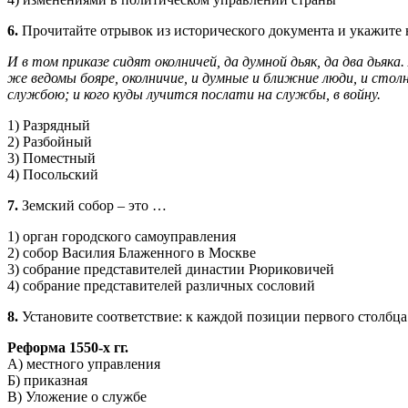
6.
Прочитайте отрывок из исторического документа и укажите н
И в том приказе сидят околничей, да думной дьяк, да два дьяк
же ведомы бояре, околничие, и думные и ближние люди, и столни
службою; и кого куды лучится послати на службы, в войну.
1) Разрядный
2) Разбойный
3) Поместный
4) Посольский
7.
Земский собор – это …
1) орган городского самоуправления
2) собор Василия Блаженного в Москве
3) собрание представителей династии Рюриковичей
4) собрание представителей различных сословий
8.
Установите соответствие: к каждой позиции первого столбц
Реформа 1550-х гг.
А) местного управления
Б) приказная
В) Уложение о службе