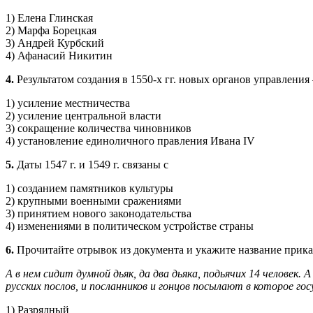
1) Елена Глинская
2) Марфа Борецкая
3) Андрей Курбский
4) Афанасий Никитин
4.
Результатом создания в 1550-х гг. новых органов управления 
1) усиление местничества
2) усиление центральной власти
3) сокращение количества чиновников
4) установление единоличного правления Ивана IV
5.
Даты 1547 г. и 1549 г. связаны с
1) созданием памятников культуры
2) крупными военными сражениями
3) принятием нового законодательства
4) изменениями в политическом устройстве страны
6.
Прочитайте отрывок из документа и укажите название приказа
А в нем сидит думной дьяк, да два дьяка, подьячих 14 человек
русских послов, и посланников и гонцов посылают в которое го
1) Разрядный