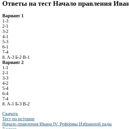
Ответы на тест Начало правления Иван
Вариант 1
1-3
2-1
3-2
4-1
5-3
6-1
7-4
8. А-3 Б-2 В-1
Вариант 2
1-1
2-1
3-3
4-2
5-4
6-4
7-4
8. А-1 Б-3 В-2
Скачать
Тест по истории
Начало правления Ивана IV. Реформы Избранной рады