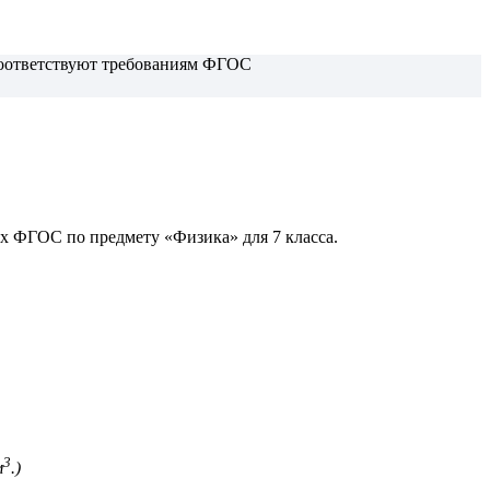
 соответствуют требованиям ФГОС
ющих ФГОС по предмету «Физика»
для 7 класса.
3
м
.)