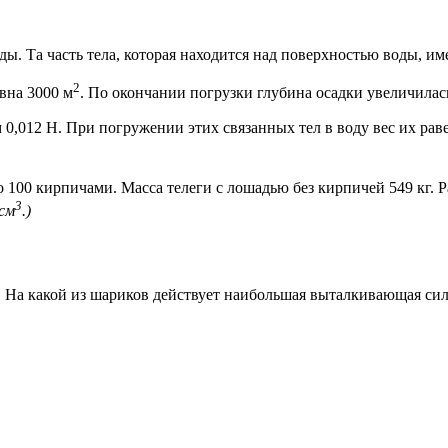
ды. Та часть тела, которая находится над поверхностью воды, им
2
вна 3000 м
. По окончании погрузки глубина осадки увеличилась
м 0,012 Н. При погружении этих связанных тел в воду вес их ра
 100 кирпичами. Масса телеги с лошадью без кирпичей 549 кг. Р
3
/см
.)
 На какой из шариков действует наибольшая выталкивающая сил