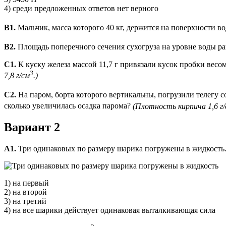
4) среди предложенных ответов нет верного
В1.
Мальчик, масса которого 40 кг, держится на поверхности во
В2.
Площадь поперечного сечения сухогруза на уровне воды ра
С1.
К куску железа массой 11,7 г привязали кусок пробки весо
3
7,8 г/см
.)
С2.
На паром, борта которого вертикальны, погрузили телегу со
сколько увеличилась осадка парома?
(Плотность кирпича 1,6 г
Вариант 2
А1.
Три одинаковых по размеру шарика погружены в жидкость.
1) на первый
2) на второй
3) на третий
4) на все шарики действует одинаковая выталкивающая сила