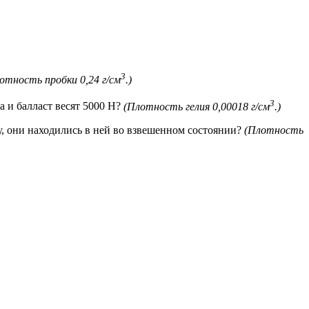
3
отность пробки 0,24 г/см
.)
3
а и балласт весят 5000 Н?
(Плотность гелия 0,00018 г/см
.)
у, они находились в ней во взвешенном состоянии?
(Плотность