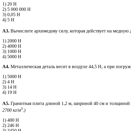
1) 20 Н
2) 5 000 000 Н
3) 0,05 Н
4) 5 Н
А3.
Вычислите архимедову силу, которая действует на медную д
1) 2000 Н
2) 4000 Н
3) 1000 Н
4) 5000 Н
А4.
Металлическая деталь весит в воздухе 44,5 Н, а при погруж
1) 5000 Н
2) 4 Н
3) 14 Н
4) 19 Н
А5.
Гранитная плита длиной 1,2 м, шириной 40 см и толщиной 
3
2700 кг/м
.)
1) 400 Н
2) 246 Н
3) 3450 Н