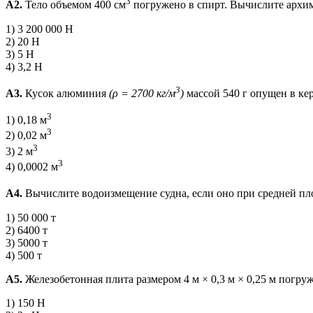
3
А2.
Тело объемом 400 см
погружено в спирт. Вычислите архим
1) 3 200 000 Н
2) 20 Н
3) 5 Н
4) 3,2 Н
3
А3.
Кусок алюминия
(ρ = 2700 кг/м
)
массой 540 г опущен в ке
3
1) 0,18 м
3
2) 0,02 м
3
3) 2 м
3
4) 0,0002 м
А4.
Вычислите водоизмещение судна, если оно при средней пл
1) 50 000 т
2) 6400 т
3) 5000 т
4) 500 т
А5.
Железобетонная плита размером 4 м × 0,3 м × 0,25 м погру
1) 150 Н