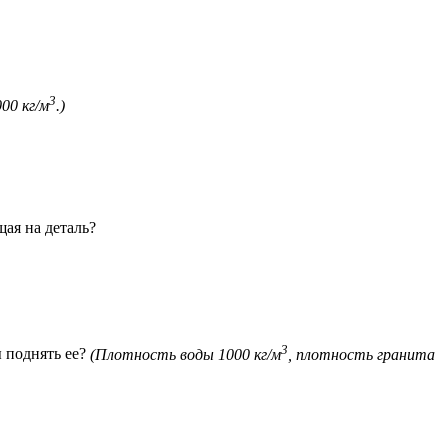
3
00 кг/м
.)
щая на деталь?
3
ы поднять ее?
(Плотность воды 1000 кг/м
, плотность гранита