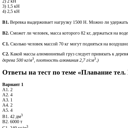
2) 2 кН
3) 1,5 кН
4) 2,5 кН
В1.
Веревка выдерживает нагрузку 1500 Н. Можно ли удержать н
В2.
Сможет ли человек, масса которого 82 кг, держаться на вод
С1.
Сколько человек массой 70 кг могут подняться на воздушн
С2.
Какой массы алюминиевый груз следует привязать к деревя
3
3
дерева 500 кг/м
, плотность алюминия 2,7 г/см
.)
Ответы на тест по теме «Плавание тел.
Вариант 1
А1. 2
А2. 4
А3. 1
А4. 2
А5. 4
3
В1. 42 дм
В2. 6000 т
3
С1. 240 кг/м