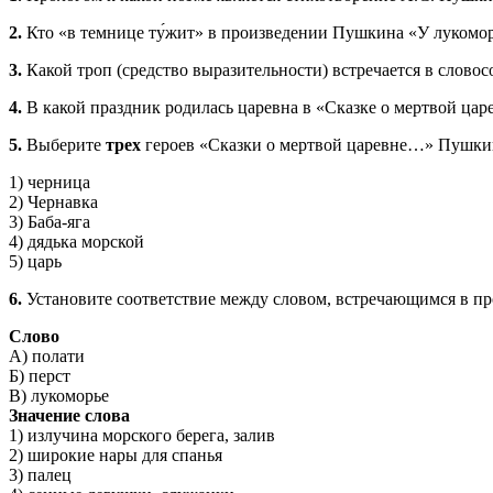
2.
Кто «в темнице ту́жит» в произведении Пушкина «У луком
3.
Какой троп (средство выразительности) встречается в словос
4.
В какой праздник родилась царевна в «Сказке о мертвой ц
5.
Выберите
трех
героев «Сказки о мертвой царевне…» Пушкин
1) черница
2) Чернавка
3) Баба-яга
4) дядька морской
5) царь
6.
Установите соответствие между словом, встречающимся в пр
Слово
А) полати
Б) перст
В) лукоморье
Значение слова
1) излучина морского берега, залив
2) широкие нары для спанья
3) палец