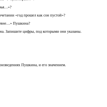
орья…»?
очетании «год прошел как сон пустой»?
аревне…» Пушкина?
а. Запишите цифры, под которыми они указаны.
оизведениях Пушкина, и его значением.