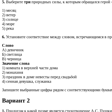
5.
Выберите
три
природных силы, к которым обращался герой 
1) месяц
2) ветер
3) солнце
4) море
5) река
6.
Установите соответствие между словом, встречающимся в пр
Слово
А) девичник
Б) светлица
В) черница
Значение слова
1) комната в верхней части дома
2) монахиня
3) праздник в доме невесты перед свадьбой
4) сенная девушка, служанка
Запишите выбранные цифры рядом с соответствующими буква
Вариант 2
1.
Прологом к какой поэме является стихотворение А.С. Пушк