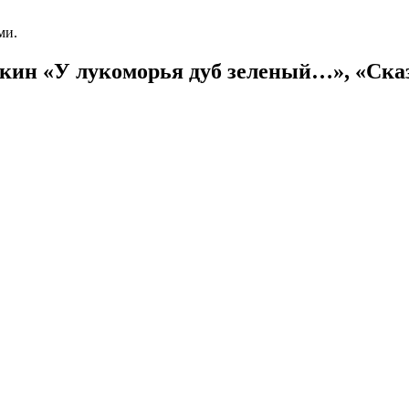
ми.
шкин «У лукоморья дуб зеленый…», «Сказ