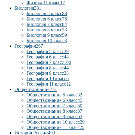
Физика 11 класс
17
Биология
381
Биология 5 класс
88
Биология 6 класс
76
Биология 7 класс
84
Биология 8 класс
73
Биология 9 класс
59
Биология 10 класс
3
География
267
География 5 класс
39
География 6 класс
44
География 7 класс
100
География 8 класс
44
География 9 класс
23
География 10 класс
6
География 11 класс
12
Обществознание
272
Обществознание 5 класс
32
Обществознание 6 класс
45
Обществознание 7 класс
50
Обществознание 8 класс
37
Обществознание 9 класс
63
Обществознание 10 класс
20
Обществознание 11 класс
25
История России
493