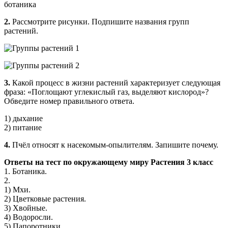
ботаника
2.
Рассмотрите рисунки. Подпишите на­звания групп
растений.
3.
Какой процесс в жизни растений характеризует следующая
фраза: «Поглощают углекислый газ, выде­ляют кислород»?
Обведите номер правильного ответа.
1) дыхание
2) питание
4.
Пчёл относят к насекомым-опылителям. Запишите почему.
Ответы на тест по окружающему миру Растения 3 класс
1. Ботаника.
2.
1) Мхи.
2) Цветковые растения.
3) Хвойные.
4) Во­доросли.
5) Папоротники.