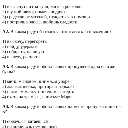
1) выглянуть из-за тучи, жить в роскоши
2) в узкой щели, помочь подруге
3) средство от мозолей, нуждаться в помощи
4) постричь волосы, любишь сладости
А2.
В каком ряду оба глагола относятся к I спряжению?
1) выскочу, перегореть
2) найду, удержать
3) собирать, нарисую
4) вылечу, растаять
А3.
В каком ряду в обоих словах пропущена одна и та же
буква?
1) метк..м словом, в зимн..м уборе
2) жале..м щенка, протира..т зеркало
3) накле..м марку, постел..м скатерть
4) ехать на трамва.., в письме Мари..
А4.
В каком ряду в обоих словах на месте пропуска пишется
Ь?
1) обжеч..ся, катаеш..ся
2) начинает..ся, немощ..ный