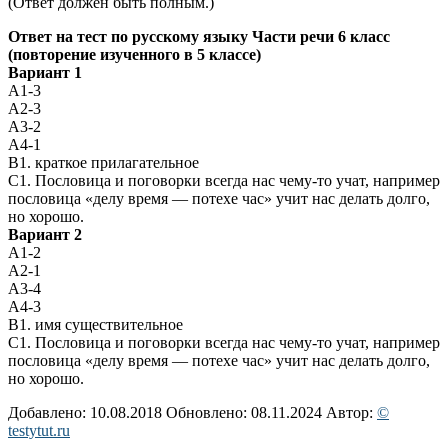
(Ответ должен быть полным.)
Ответ на тест по русскому языку Части речи 6 класс
(повторение изученного в 5 классе)
Вариант 1
А1-3
А2-3
А3-2
А4-1
В1. краткое прилагательное
С1. Пословица и поговорки всегда нас чему-то учат, например
пословица «делу время — потехе час» учит нас делать долго,
но хорошо.
Вариант 2
А1-2
А2-1
А3-4
А4-3
В1. имя существительное
С1. Пословица и поговорки всегда нас чему-то учат, например
пословица «делу время — потехе час» учит нас делать долго,
но хорошо.
Добавлено: 10.08.2018
Обновлено: 08.11.2024
Автор:
©
testytut.ru