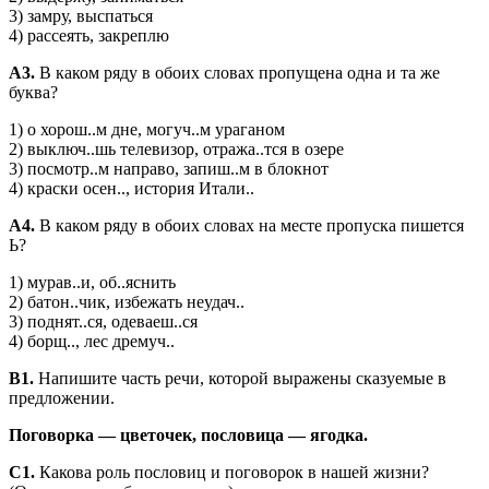
3) замру, выспаться
4) рассеять, закреплю
А3.
В каком ряду в обоих словах пропущена одна и та же
буква?
1) о хорош..м дне, могуч..м ураганом
2) выключ..шь телевизор, отража..тся в озере
3) посмотр..м направо, запиш..м в блокнот
4) краски осен.., история Итали..
А4.
В каком ряду в обоих словах на месте пропуска пишется
Ь?
1) мурав..и, об..яснить
2) батон..чик, избежать неудач..
3) поднят..ся, одеваеш..ся
4) борщ.., лес дремуч..
В1.
Напишите часть речи, которой выражены сказуемые в
предложении.
Поговорка — цветочек, пословица — ягодка.
C1.
Какова роль пословиц и поговорок в нашей жизни?