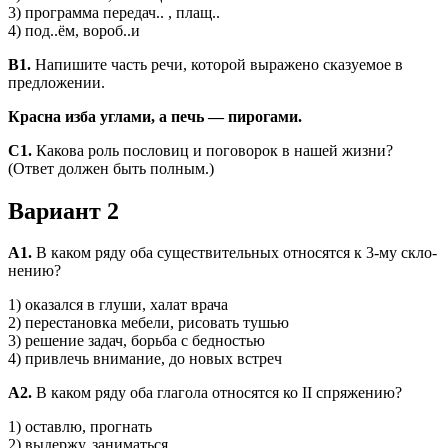
3) программа передач.. , плащ..
4) под..ём, вороб..и
B1.
Напишите часть речи, которой выражено сказуемое в
пред­ложении.
Красна изба углами, а печь — пирогами.
C1.
Какова роль пословиц и поговорок в нашей жизни?
(Ответ должен быть полным.)
Вариант 2
A1.
В каком ряду оба существительных относятся к 3-му скло­
нению?
1) оказался в глуши, халат врача
2) перестановка мебели, рисовать тушью
3) решение задач, борьба с бедностью
4) привлечь внимание, до новых встреч
А2.
В каком ряду оба глагола относятся ко II спряжению?
1) оставлю, прогнать
2) выдержу, заниматься