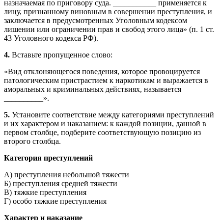
назначаемая по приговору суда. ___________ применяется к
лицу, признанному виновным в совершении преступления, и
заклю­чается в предусмотренных Уголовным кодексом
лишении или ограничении прав и свобод этого лица» (п. 1 ст.
43 Уго­ловного кодекса РФ).
4.
Вставьте пропущенное слово:
«Вид отклоняющегося пове­дения, которое провоцируется
патологическим пристрасти­ем к наркотикам и выражается в
аморальных и криминальных действиях, называется
__________».
5.
Установите соответствие между категориями преступлений
и их характером и наказанием: к каждой позиции, данной в
первом столбце, подберите соответствующую позицию из
второго столбца.
Категория преступлений
А) преступления небольшой тяжести
Б) преступления средней тяжести
В) тяжкие преступления
Г) особо тяжкие преступления
Характер и наказание