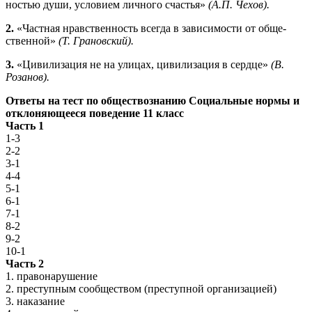
ностью души, условием личного счастья»
(А.П. Чехов).
2.
«Частная нравственность всегда в зависимости от обще­
ственной»
(Т. Грановский).
3.
«Цивилизация не на улицах, цивилизация в сердце»
(В.
Розанов).
Ответы на тест по обществознанию Социальные нормы и
отклоняющееся поведение 11 класс
Часть 1
1-3
2-2
3-1
4-4
5-1
6-1
7-1
8-2
9-2
10-1
Часть 2
1. правонарушение
2. преступным сообществом (преступной организацией)
3. наказание