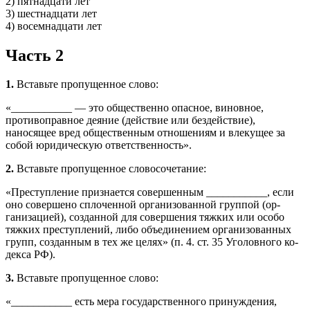
2) пятнадцати лет
3) шестнадцати лет
4) восемнадцати лет
Часть 2
1.
Вставьте пропущенное слово:
«___________ — это общественно опасное, виновное,
противоправное деяние (действие или бездействие),
наносящее вред общест­венным отношениям и влекущее за
собой юридическую от­ветственность».
2.
Вставьте пропущенное словосочетание:
«Преступление признается совершенным ___________, если
оно совершено сплоченной организованной группой (ор­
ганизацией), созданной для совершения тяжких или особо
тяжких преступлений, либо объединением организованных
групп, созданным в тех же целях» (п. 4. ст. 35 Уголовного ко­
декса РФ).
3.
Вставьте пропущенное слово:
«___________ есть мера государственного принуждения,