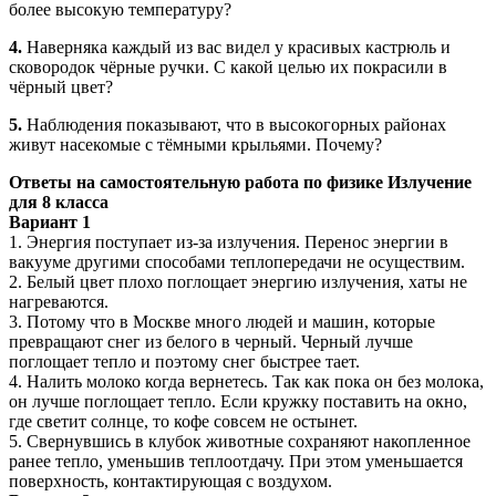
более высокую температуру?
4.
Наверняка каждый из вас видел у красивых кастрюль и
сковородок чёрные ручки. С какой целью их покрасили в
чёрный цвет?
5.
Наблюдения показывают, что в высокогорных районах
живут насекомые с тёмными крыльями. Почему?
Ответы на самостоятельную работа по физике Излучение
для 8 класса
Вариант 1
1. Энергия поступает из-за излучения. Перенос энергии в
вакууме другими способами теплопередачи не осуществим.
2. Белый цвет плохо поглощает энергию излучения, хаты не
нагреваются.
3. Потому что в Москве много людей и машин, которые
превращают снег из белого в черный. Черный лучше
поглощает тепло и поэтому снег быстрее тает.
4. Налить молоко когда вернетесь. Так как пока он без молока,
он лучше поглощает тепло. Если кружку поставить на окно,
где светит солнце, то кофе совсем не остынет.
5. Свернувшись в клубок животные сохраняют накопленное
ранее тепло, уменьшив теплоотдачу. При этом уменьшается
поверхность, контактирующая с воздухом.