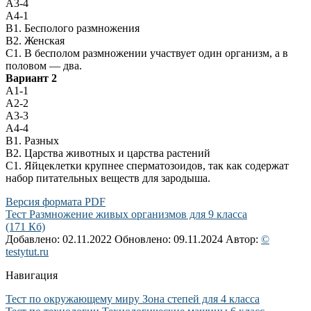
А3-4
А4-1
В1. Бесполого размножения
В2. Женская
С1. В бесполом размножении участвует один организм, а в
половом — два.
Вариант 2
А1-1
А2-2
А3-3
А4-4
В1. Разных
В2. Царства животных и царства растений
С1. Яйцеклетки крупнее сперматозоидов, так как содержат
набор питательных веществ для зародыша.
Версия формата PDF
Тест Размножение живых организмов для 9 класса
(171 Кб)
Добавлено: 02.11.2022
Обновлено: 09.11.2024
Автор:
©
testytut.ru
Навигация
Тест по окружающему миру Зона степей для 4 класса