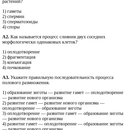
растений?
1) гаметы
2) спермии
3) сперматозоиды
4) споры
А2.
Как называется процесс слияния двух соседних
морфологически одинаковых клеток?
1) оплодотворение
2) фрагментация
3) конъюгация
4) почкование
А3.
Укажите правильную последовательность процесса
полового размножения.
1) образование зиготы — развитие гамет — оплодотворение
— развитие нового организма
2) развитие гамет — развитие нового организма —
оплодотворение — образование зиготы
3) оплодотворение — развитие гамет — образование зиготы
— развитие нового организма
4) развитие гамет — оплодотворение — образование зиготы
— развитие нового организма