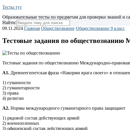
Тесты тут
Образовательные тесты по предметам для проверки знаний и 
Найти:
09.11.2024
Главная
Обществознание
Обществознание 9 класс
Тестовые задания по обществознанию 
Тестовые задания по обществознанию Международно-правовая з
А1.
Древнеегипетская фраза «Накорми врага своего» в отноше
1) гуманности
2) гуманитарности
3) права
4) религии
А2.
Нормы международного гуманитарного права защищают
1) рядовой состав действующих армий
2) военнопленных
3) офицерский состав действующих армий