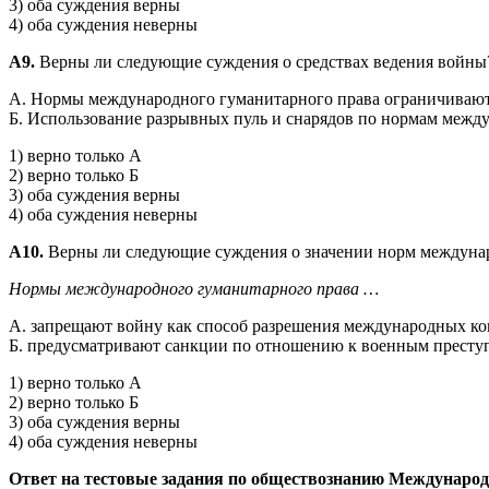
3) оба суждения верны
4) оба суждения неверны
А9.
Верны ли следующие суждения о средствах ведения войны
А. Нормы международного гуманитарного права ограничивают 
Б. Использование разрывных пуль и снарядов по нормам между
1) верно только А
2) верно только Б
3) оба суждения верны
4) оба суждения неверны
А10.
Верны ли следующие суждения о значении норм междунар
Нормы международного гуманитарного права …
А. запрещают войну как способ разрешения международных ко
Б. предусматривают санкции по отношению к военным престу
1) верно только А
2) верно только Б
3) оба суждения верны
4) оба суждения неверны
Ответ на тестовые задания по обществознанию Междунаро