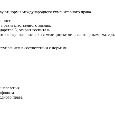
твуют нормы международного гуманитарного права.
вность.
 правительственного здания.
дарства Б, открыт госпиталь.
го конфликта посылки с медицинскими и санитарными мате­риа
ступлением в соответствии с нормами
я населения
онфликта
одного права