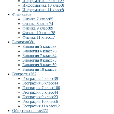
Информатика 9 класс
27
Информатика 10 класс
8
Информатика 11 класс
8
Физика
303
Физика 7 класс
85
Физика 8 класс
74
Физика 9 класс
89
Физика 10 класс
38
Физика 11 класс
17
Биология
381
Биология 5 класс
88
Биология 6 класс
76
Биология 7 класс
84
Биология 8 класс
73
Биология 9 класс
59
Биология 10 класс
3
География
267
География 5 класс
39
География 6 класс
44
География 7 класс
100
География 8 класс
44
География 9 класс
23
География 10 класс
6
География 11 класс
12
Обществознание
272