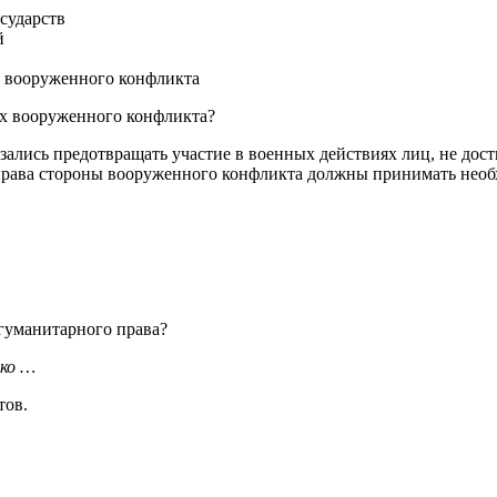
сударств
й
и вооруженного конфликта
ях вооруженного конфликта?
ались предотвращать участие в военных действиях лиц, не дости
права стороны вооруженного конфликта должны принимать необх
гуманитарного права?
ко …
тов.