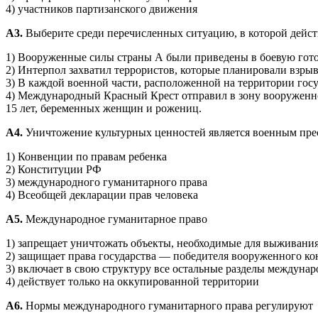
4) участников партизанского движения
А3.
Выберите среди перечисленных ситуацию, в которой дейс
1) Вооруженные силы страны А были приведены в боевую гото
2) Интерпол захватил террористов, которые планировали взрыв
3) В каждой военной части, расположенной на территории госу
4) Международный Красный Крест отправил в зону вооруженно
15 лет, беременных женщин и рожениц.
А4.
Уничтожение культурных ценностей является военным пре
1) Конвенции по правам ребенка
2) Конституции РФ
3) международного гуманитарного права
4) Всеобщей декларации прав человека
А5.
Международное гуманитарное право
1) запрещает уничтожать объекты, необходимые для выживани
2) защищает права государства — победителя вооруженного к
3) включает в свою структуру все остальные разделы междунар
4) действует только на оккупированной территории
А6.
Нормы международного гуманитарного права регулируют