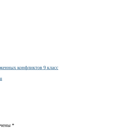
женных конфликтов 9 класс
ru
ечены
*