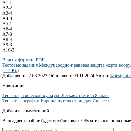
А1-1
А2-2
А3-4
А4-3
А5-1
А6-4
А7-3
А8-4
А9-3
А10-2
Версия формата PDF
Тестовые задания Международно-правовая защита жертв воору
(114 Кб)
Добавлено: 27.03.2023
Обновлено: 09.11.2024
Автор:
© testytut.
Навигация
Тест по физической культуре Легкая атлетика 8 класс
Тест по географии Европа: путешествие для 7 класса
Добавить комментарий
Ваш адрес email не будет опубликован.
Обязательные поля пом