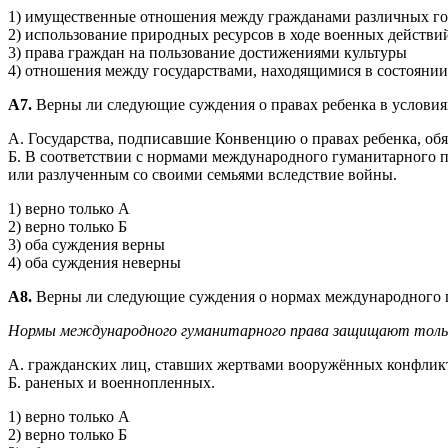
1) имущественные отношения между гражданами различных го
2) использование природных ресурсов в ходе военных действи
3) права граждан на пользование достижениями культуры
4) отношения между государствами, находящимися в состояни
А7.
Верны ли следующие суждения о правах ребенка в услови
А. Государства, подписавшие Конвенцию о правах ребенка, обяз
Б. В соответствии с нормами международного гуманитарного 
или разлученным со своими семьями вследствие войны.
1) верно только А
2) верно только Б
3) оба суждения верны
4) оба суждения неверны
А8.
Верны ли следующие суждения о нормах международного 
Нормы международного гуманитарного права защищают толь
А. гражданских лиц, ставших жертвами вооружённых конфлик
Б. раненых и военнопленных.
1) верно только А
2) верно только Б