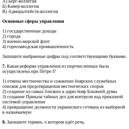
А) Берг-коллегия
Б) Камер-коллегия
В) Адмиралтейств-коллегия
Основные сферы управления
1) государственные доходы
2) города
3) военно-морской флот
4) горнозаводская промыш­ленность
Запишите выбранные цифры под соответствующими буквами.
7.
Какая реформа управления из перечисленных была
осуществлена при Петре I?
1) отмена местничества и сожжение боярских служебных
списков для предотвращения местнических споров
2) создание из самых близких к царю бояр Ближней думы
3) создание Приказа тайных дел для контроля над приказной
си­стемой управления
4) превращение должности украинского гетмана из выборной
в назначаемую
8.
Запишите термин, о котором идёт речь.