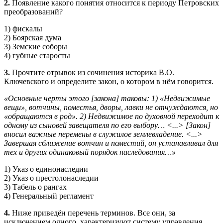
2.
Появление какого понятия относится к периоду Петровских
преоб­разований?
1) фискалы
2) Боярская дума
3) Земские соборы
4) губные старосты
3.
Прочтите отрывок из сочинения историка В.О.
Ключевского и определите закон, о котором в нём говорится.
«Основные черты этого [закона] таковы: 1) «Недвижимые
вещи», вотчины, поместья, дворы, лавки не отчуждаются, но
«обращаются в род». 2) Недвижимое по духовной переходит к
одному из сыновей завещателя по его выбору… <...> [Закон]
вносил важные перемены в служилое землевладение. <...>
Завершая сближение вотчин и поместий, он устанавливал для
тех и других одинаковый порядок наследования…»
1) Указ о единонаследии
2) Указ о престолонаследии
3) Табель о рангах
4) Генеральный регламент
4.
Ниже приведён перечень терминов. Все они, за
исключением одно­го, характеризуют систему управления,