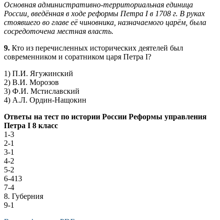
Основная административно-территориальная единица
России, введённая в ходе реформы Петра I в 1708 г. В руках
стоявшего во главе её чиновника, назначаемого царём, была
сосредоточена местная власть.
9.
Кто из перечисленных исторических деятелей был
современником и соратником царя Петра I?
1) П.И. Ягужинский
2) В.И. Морозов
3) Ф.И. Мстиславский
4) А.Л. Ордин-Нащокин
Ответы на тест по истории России Реформы управления
Петра I 8 класс
1-3
2-1
3-1
4-2
5-2
6-413
7-4
8. Губерния
9-1